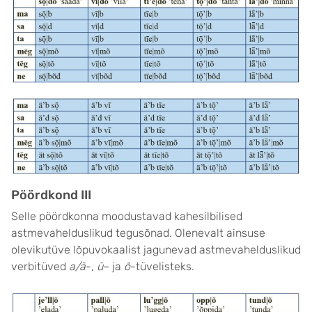
Pöördkond III
Selle pöördkonna moodustavad kahesilbilised
astmevahelduslikud tegusõnad. Olenevalt ainsuse
olevikutüve lõpuvokaalist jagunevad astmevahelduslikud
verbitüved
a/ā
-,
ū
– ja
õ
-tüvelisteks.