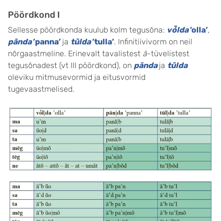
Pöördkond I
Sellesse pöördkonda kuulub kolm tegusõna:
vȱlda
’olla’
,
pānda
’panna’
ja
tūlda
’tulla’
. Infinitiivivorm on neil
nõrgaastmeline. Erinevalt tavalistest
ā
-tüvelistest
tegusõnadest (vt III pöördkond), on
pānda
ja
tūlda
oleviku mitmusevormid ja eitusvormid
tugevaastmelised.