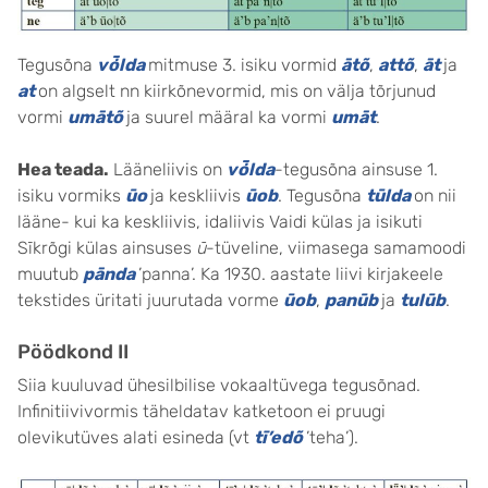
Tegusõna
vȱlda
mitmuse 3. isiku vormid
ātõ
,
attõ
,
āt
ja
at
on algselt nn kiirkõnevormid, mis on välja tõrjunud
vormi
umātõ
ja suurel määral ka vormi
umāt
.
Hea teada.
Lääneliivis on
vȱlda
-tegusõna ainsuse 1.
isiku vormiks
ūo
ja keskliivis
ūob
. Tegusõna
tūlda
on nii
lääne- kui ka keskliivis, idaliivis Vaidi külas ja isikuti
Sīkrõgi külas ainsuses
ū
-tüveline, viimasega samamoodi
muutub
pānda
’panna’. Ka 1930. aastate liivi kirjakeele
tekstides üritati juurutada vorme
ūob
,
panūb
ja
tulūb
.
Pöödkond II
Siia kuuluvad ühesilbilise vokaaltüvega tegusõnad.
Infinitiivivormis täheldatav katketoon ei pruugi
olevikutüves alati esineda (vt
tī’edõ
’teha’).