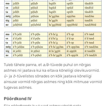
Tuleb tähele panna, et
a/ā
-tüvede puhul on nõrgas
astmes nii jaatava kui ka eitava kõneliigi olevikuvormid.
ū
– ja
õ
-tüvelistes sõnades on kõik jaatava kõneliigi
ainsuse vormid nõrgas astmes ning kõik mitmuse vormid
tugevas astmes.
Pöördkond IV
Siia pöördkonda kuuluvad astmevahelduseta