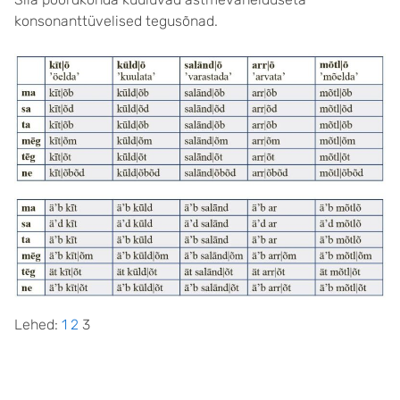
konsonanttüvelised tegusõnad.
Lehed:
1
2
3