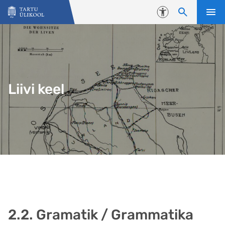
Liigu edasi põhisisu juurde
Juurdepääsetavus
Liivi keel
2.2. Gramatik / Grammatika