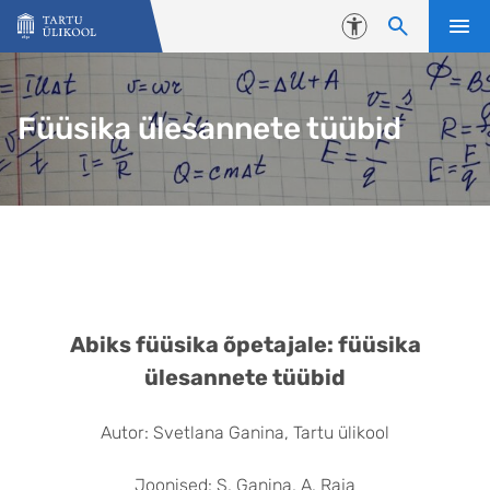
Liigu edasi põhisisu juurde
Juurdepääsetavus
Füüsika ülesannete tüübid
Abiks füüsika õpetajale: füüsika
ülesannete tüübid
Autor: Svetlana Ganina, Tartu ülikool
Joonised: S. Ganina, A. Raja