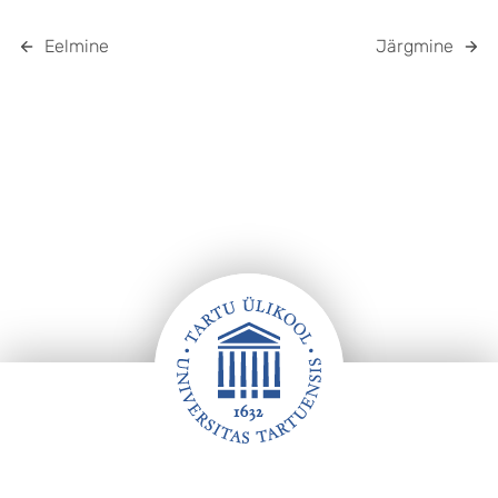
Eelmine
Järgmine
Jalus