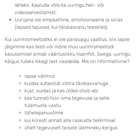
läheks. Kaaluda võib ka uuringu heli- või
videosalvestamist.
Uurijana ole empaatiline, emotsionaalne ja siiras
(lapsed tajuvad, kui täiskasvanu teeskleb).
Kui uurimismeetodiks ei ole parasjagu vaatlus, siis lapse
jälgimine kas testi või mõne muu uurimismeetodi
kasutamisel annab väärtuslikku lisainfot. Seega, uuringu
käigus tuleks ikkagi last vaadelda. Mis on informatiivne?
lapse välimus
kuidas suhestub võõra täiskasvanuga
kust, kuidas ja kas üldse otsib abi
kas tunneb huvi oma tegevuse ja selle
tulemuste vastu
tähelepanuvõime
kui kiiresti annab alla raskuste tekkimisel
ühelt tegevuselt teisele ülemineku kergus