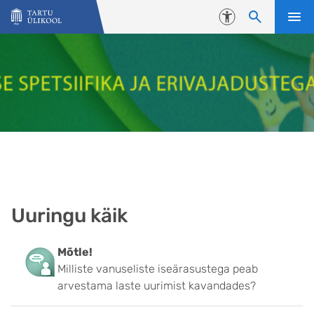
Liigu edasi põhisisu juurde
Juurdepääsetavus
Uuringu käik
Mõtle!
Milliste vanuseliste iseärasustega peab
arvestama laste uurimist kavandades?