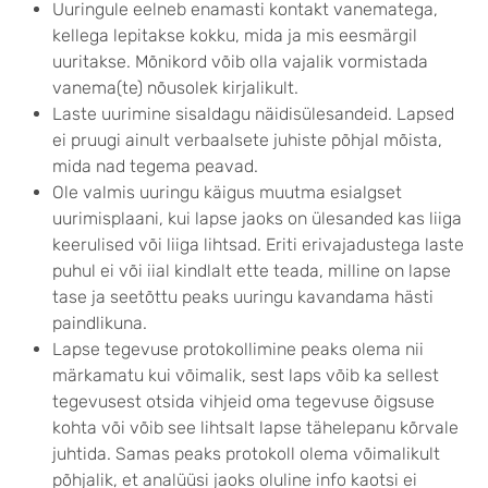
Uuringule eelneb enamasti kontakt vanematega,
kellega lepitakse kokku, mida ja mis eesmärgil
uuritakse. Mõnikord võib olla vajalik vormistada
vanema(te) nõusolek kirjalikult.
Laste uurimine sisaldagu näidisülesandeid. Lapsed
ei pruugi ainult verbaalsete juhiste põhjal mõista,
mida nad tegema peavad.
Ole valmis uuringu käigus muutma esialgset
uurimisplaani, kui lapse jaoks on ülesanded kas liiga
keerulised või liiga lihtsad. Eriti erivajadustega laste
puhul ei või iial kindlalt ette teada, milline on lapse
tase ja seetõttu peaks uuringu kavandama hästi
paindlikuna.
Lapse tegevuse protokollimine peaks olema nii
märkamatu kui võimalik, sest laps võib ka sellest
tegevusest otsida vihjeid oma tegevuse õigsuse
kohta või võib see lihtsalt lapse tähelepanu kõrvale
juhtida. Samas peaks protokoll olema võimalikult
põhjalik, et analüüsi jaoks oluline info kaotsi ei