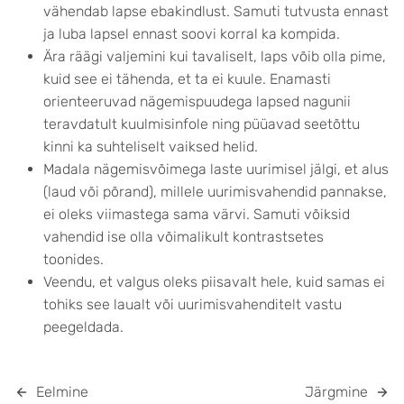
vähendab lapse ebakindlust. Samuti tutvusta ennast
ja luba lapsel ennast soovi korral ka kompida.
Ära räägi valjemini kui tavaliselt, laps võib olla pime,
kuid see ei tähenda, et ta ei kuule. Enamasti
orienteeruvad nägemispuudega lapsed nagunii
teravdatult kuulmisinfole ning püüavad seetõttu
kinni ka suhteliselt vaiksed helid.
Madala nägemisvõimega laste uurimisel jälgi, et alus
(laud või põrand), millele uurimisvahendid pannakse,
ei oleks viimastega sama värvi. Samuti võiksid
vahendid ise olla võimalikult kontrastsetes
toonides.
Veendu, et valgus oleks piisavalt hele, kuid samas ei
tohiks see laualt või uurimisvahenditelt vastu
peegeldada.
Eelmine
Järgmine