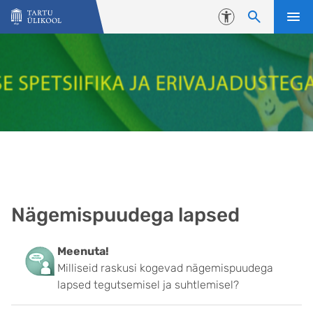
Liigu edasi põhisisu juurde
Juurdepääsetavus
Nägemispuudega lapsed
Meenuta!
Milliseid raskusi kogevad nägemispuudega
lapsed tegutsemisel ja suhtlemisel?