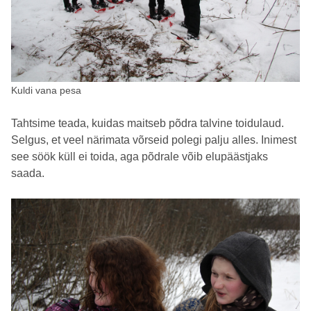
Kuldi vana pesa
Tahtsime teada, kuidas maitseb põdra talvine toidulaud.
Selgus, et veel närimata võrseid polegi palju alles. Inimest
see söök küll ei toida, aga põdrale võib elupäästjaks
saada.