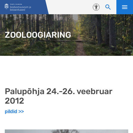
Liigu edasi põhisisu juurde
Juurdepääsetavus
ZOOLOOGIARING
Palupõhja 24.-26. veebruar
2012
pildid >>