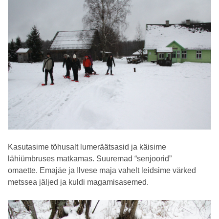
Kasutasime tõhusalt lumeräätsasid ja käisime
lähiümbruses matkamas. Suuremad “senjoorid”
omaette.
Emajäe ja Ilvese maja vahelt leidsime värked
metssea jäljed ja kuldi magamisasemed.