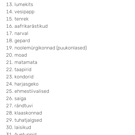
lumekits
vesipapp
tenrek
aafrikarästikud
narval
gepard
noolemürgikonnad (puukonlased)
moad
matamata
taapirid
kondorid
harjasgeko
ehmestiivalised
saiga
rändtuvi
klaaskonnad
tuhatjalgsed
laisikud
õuetunnid