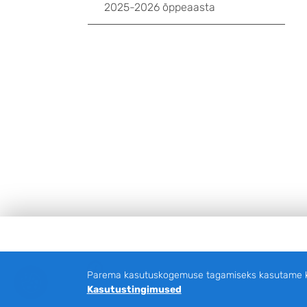
2025-2026 õppeaasta
Jalus
Facebook
Parema kasutuskogemuse tagamiseks kasutame küp
Kasutustingimused