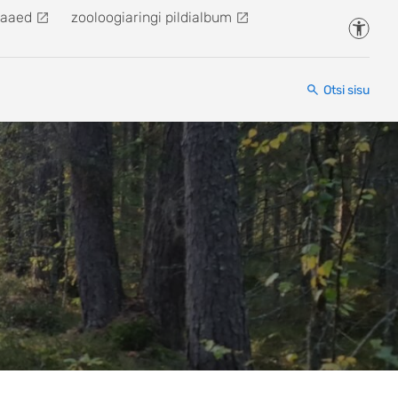
kaaed
zooloogiaringi pildialbum
Juurde
Otsi sisu