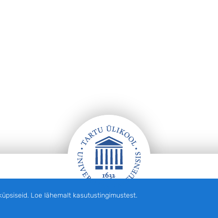
siseid. Loe lähemalt kasutustingimustest.