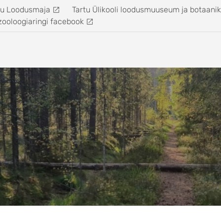
tu Loodusmaja
Tartu Ülikooli loodusmuuseum ja botaani
zooloogiaringi facebook