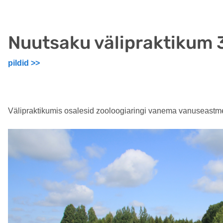
Nuutsaku välipraktikum 
pildid >>
Välipraktikumis osalesid zooloogiaringi vanema vanuseastme 