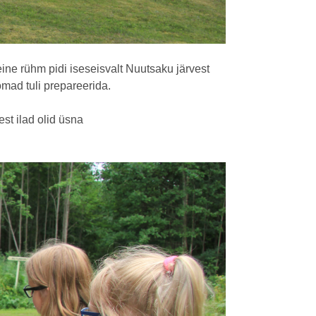
e rühm pidi iseseisvalt Nuutsaku järvest
mad tuli prepareerida.
st ilad olid üsna