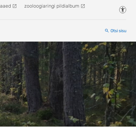
kaaed
zooloogiaringi pildialbum
Juurde
Otsi sisu