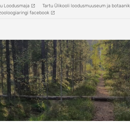
tu Loodusmaja
Tartu Ülikooli loodusmuuseum ja botaani
zooloogiaringi facebook