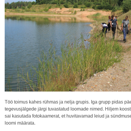
Töö toimus kahes rühmas ja nelja grupis. Iga grupp pidas päev
tegevusjälgede järgi tuvastatud loomade nimed. Hiljem koosta
sai kasutada fotokaamerat, et huvitavamad leiud ja sündmused
loomi määrata.