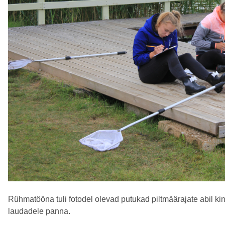
Rühmatööna tuli fotodel olevad putukad piltmäärajate abil kin
laudadele panna.