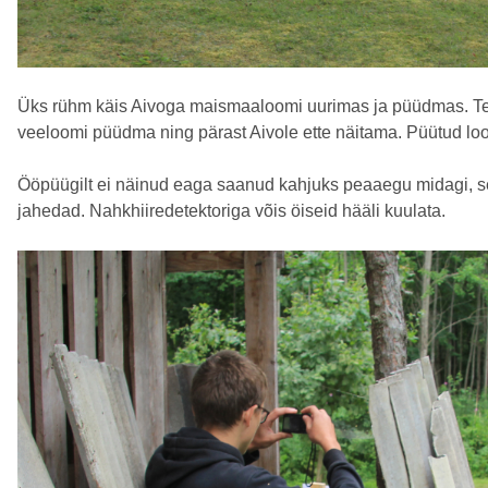
Üks rühm käis Aivoga maismaaloomi uurimas ja püüdmas. Tein
veeloomi püüdma ning pärast Aivole ette näitama. Püütud loo
Ööpüügilt ei näinud eaga saanud kahjuks peaaegu midagi, se
jahedad. Nahkhiiredetektoriga võis öiseid hääli kuulata.