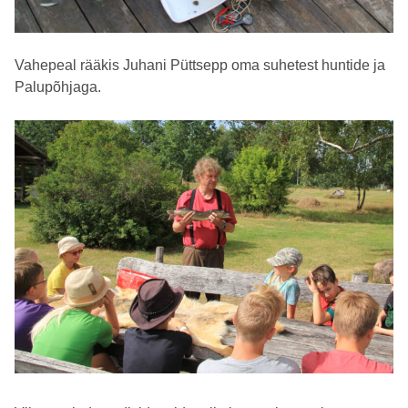
Vahepeal rääkis Juhani Püttsepp oma suhetest huntide ja
Palupõhjaga.