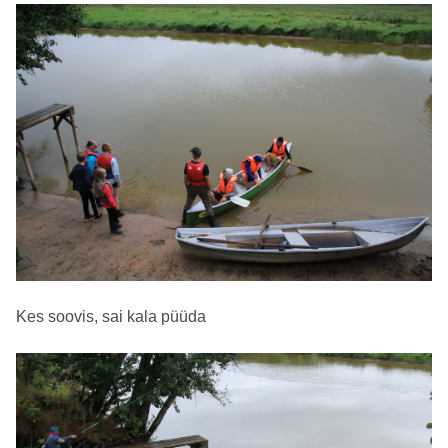
Kes soovis, sai kala püüda