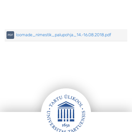
loomade_nimestik_palupohja_14.-16.08.2018.pdf
Jalus