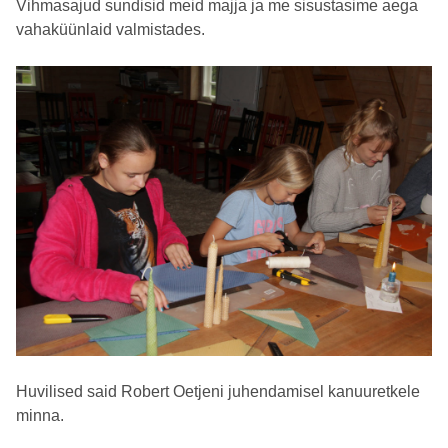
Vihmasajud sundisid meid majja ja me sisustasime aega
vahaküünlaid valmistades.
Huvilised said Robert Oetjeni juhendamisel kanuuretkele
minna.