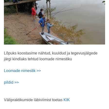
Lõpuks koostasime nähtud, kuuldud ja tegevusjälgede
järgi kindlaks tehtud loomade nimestiku
Loomade nimestik >>
pildid >>
Välipraktikumide läbiviimist toetas
KIK