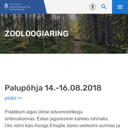
Liigu edasi põhisisu juurde
Juurdepääsetavus
ZOOLOOGIARING
Palupõhja 14.-16.08.2018
pildid >>
Praktikum algas ühise tutvumisretkega
ümbruskonnas. Edasi jagunesime kaheks rühmaks.
Üks rühm käis Aivoga Emajõe ääres veeloomi uurimas ja