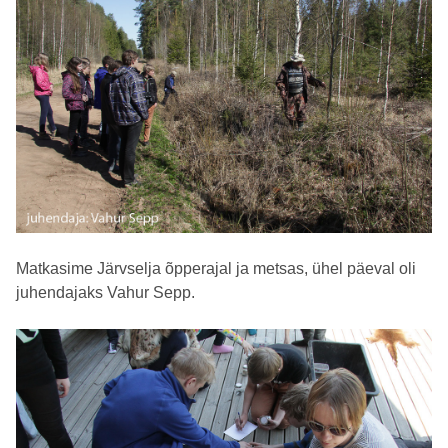
Matkasime Järvselja õpperajal ja metsas, ühel päeval oli
juhendajaks Vahur Sepp.