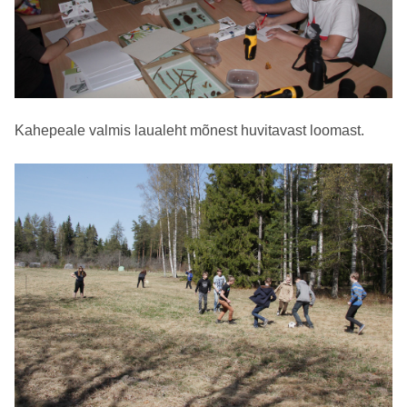
Kahepeale valmis laualeht mõnest huvitavast loomast.