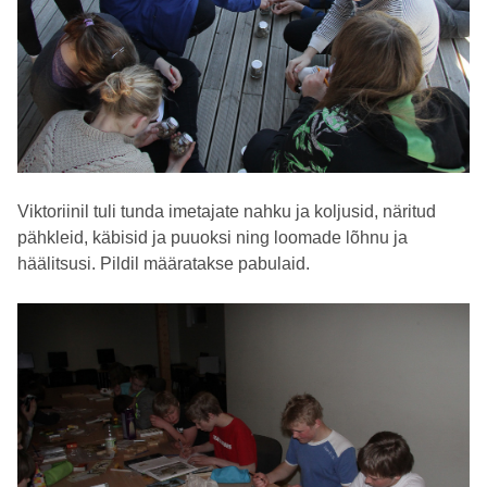
Viktoriinil tuli tunda imetajate nahku ja koljusid, näritud
pähkleid, käbisid ja puuoksi ning loomade lõhnu ja
häälitsusi. Pildil määratakse pabulaid.