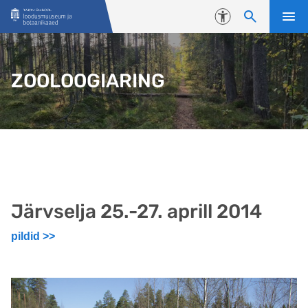
Liigu edasi põhisisu juurde
Juurdepääsetavus
ZOOLOOGIARING
Järvselja 25.-27. aprill 2014
pildid >>