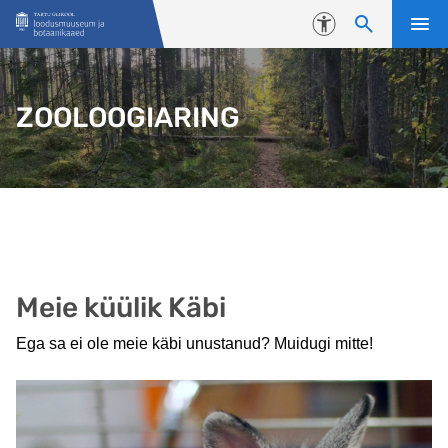
Liigu edasi põhisisu juurde
Juurdepääsetavus
ZOOLOOGIARING
Meie küülik Käbi
Ega sa ei ole meie käbi unustanud? Muidugi mitte!