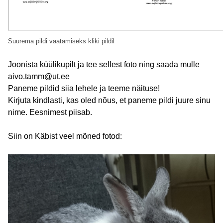
Suurema pildi vaatamiseks kliki pildil
Joonista küülikupilt ja tee sellest foto ning saada mulle
aivo.tamm@ut.ee
Paneme pildid siia lehele ja teeme näituse!
Kirjuta kindlasti, kas oled nõus, et paneme pildi juure sinu
nime. Eesnimest piisab.
Siin on Käbist veel mõned fotod: