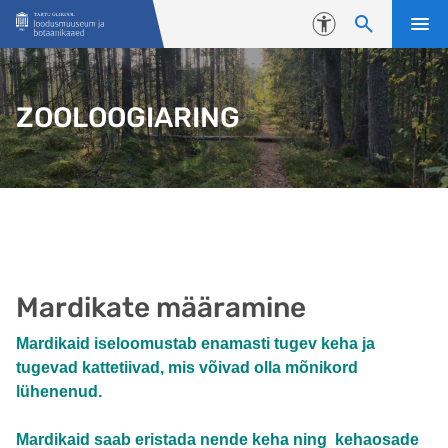
Liigu edasi põhisisu juurde
Juurdepääsetavus
ZOOLOOGIARING
Mardikate määramine
Mardikaid iseloomustab enamasti tugev keha ja
tugevad kattetiivad, mis võivad olla mõnikord
lühenenud.
Mardikaid saab eristada nende keha ning kehaosade