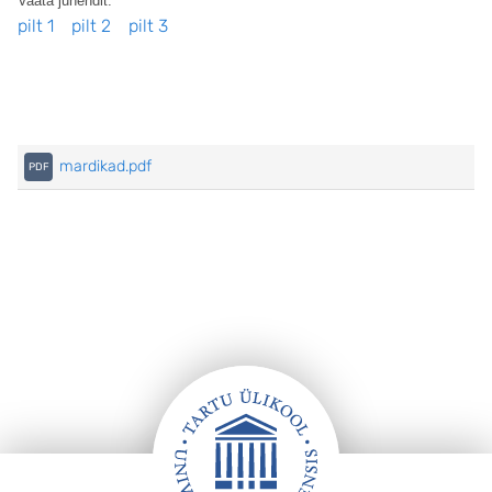
Vaata juhendit:
pilt 1
pilt 2
pilt 3
mardikad.pdf