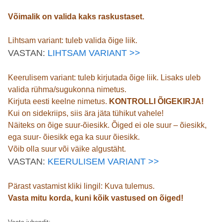
Võimalik on valida kaks raskustaset.
Lihtsam variant: tuleb valida õige liik.
VASTAN:
LIHTSAM VARIANT >>
Keerulisem variant: tuleb kirjutada õige liik. Lisaks uleb
valida rühma/sugukonna nimetus.
Kirjuta eesti keelne nimetus.
KONTROLLI ÕIGEKIRJA!
Kui on sidekriips, siis ära jäta tühikut vahele!
Näiteks on õige suur-õiesikk. Õiged ei ole suur – õiesikk,
ega suur- õiesikk ega ka suur õiesikk.
Võib olla suur või väike algustäht.
VASTAN:
KEERULISEM VARIANT >>
Pärast vastamist kliki lingil: Kuva tulemus.
Vasta mitu korda, kuni kõik vastused on õiged!