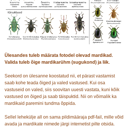
Ülesandes tuleb määrata fotodel olevad mardikad.
Valida tuleb õige mardikarühm (sugukond) ja liik.
Seekord on ülesanne koostatud nii, et pärast vastamist
saab kohe teada õiged ja valed vastused. Kui osa
vastuseid on valed, siis soovitan uuesti vastata, kuni kõik
vastused on õiged ja saab täispuktid. Nii on võimalik ka
mardikaid paremini tundma õppida.
Sellel lehekülje all on sama pildimääraja pdf-fail, mille võid
avada ja mardikate nimede järgi internetist pilte otsida.