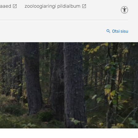
kaaed
zooloogiaringi pildialbum
Juurde
Otsi sisu