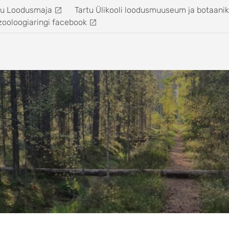
tu Loodusmaja
Tartu Ülikooli loodusmuuseum ja botaani
zooloogiaringi facebook