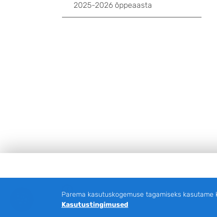
2025-2026 õppeaasta
Jalus
Facebook
Parema kasutuskogemuse tagamiseks kasutame küp
Kasutustingimused