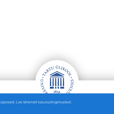
siseid. Loe lähemalt kasutustingimustest.