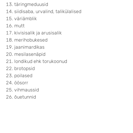
täringmeduusid
siidisaba, urvalind, talikülalised
väriämblik
mutt
kivisisalik ja arusisalik
merihobukesed
jaanimardikas
mesilasenäpid
londikud ehk torukoonud
brotopsid
poilased
öösorr
vihmaussid
õuetunnid