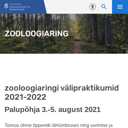
Liigu edasi põhisisu juurde
Juurdepääsetavus
ZOOLOOGIARING
zooloogiaringi välipraktikumid
2021-2022
Palupõhja 3.-5. august 2021
Toimus ühine õpperetk lähiümbruses ning uurimise ja