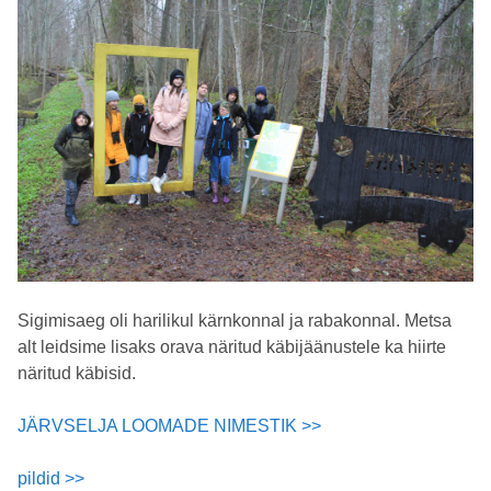
Sigimisaeg oli harilikul kärnkonnal ja rabakonnal. Metsa
alt leidsime lisaks orava näritud käbijäänustele ka hiirte
näritud käbisid.
JÄRVSELJA LOOMADE NIMESTIK >>
pildid >>