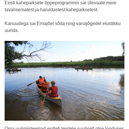
Eesti kahepaiksete õppeprogrammis sai ülevaate meie
tavalisematest ja haruldastest kahepaiksetest.
Kanuudega sai Emajõel sõita ning vanajõgedel elustikku
uurida.
Oma uurimisteemad esitleti teistele suuliselt otse looduses