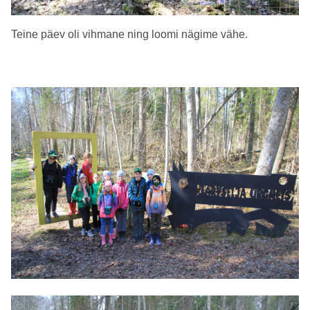
Teine päev oli vihmane ning loomi nägime vähe.