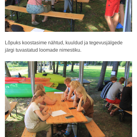
Lõpuks koostasime nähtud, kuuldud ja tegevusjälgede
järgi tuvastatud loomade nimestiku.