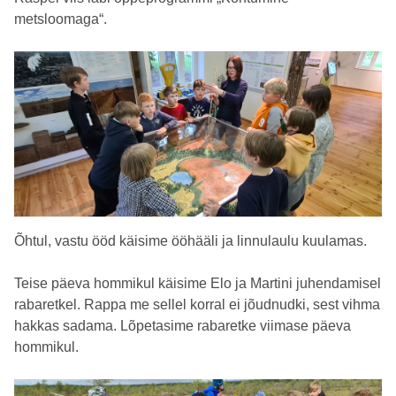
metsloomaga“.
Õhtul, vastu ööd käisime ööhääli ja linnulaulu kuulamas.
Teise päeva hommikul käisime Elo ja Martini juhendamisel
rabaretkel. Rappa me sellel korral ei jõudnudki, sest vihma
hakkas sadama. Lõpetasime rabaretke viimase päeva
hommikul.