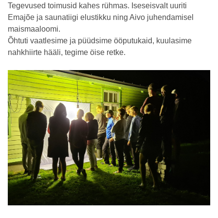
Tegevused toimusid kahes rühmas.
Iseseisvalt uuriti
Emajõe ja saunatiigi elustikku ning Aivo juhendamisel
maismaaloomi.
Õhtuti vaatlesime ja püüdsime ööputukaid, kuulasime
nahkhiirte hääli, tegime öise retke.