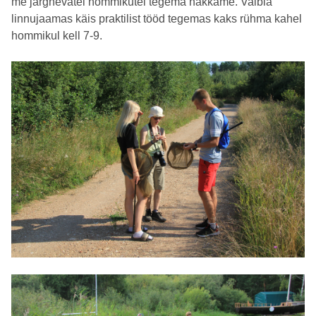
me järgnevatel hommikutel tegema hakkame. Vaibla
linnujaamas käis praktilist tööd tegemas kaks rühma kahel
hommikul kell 7-9.