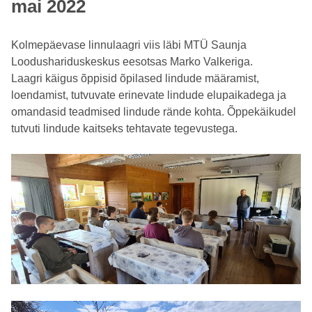
mai 2022
Kolmepäevase linnulaagri viis läbi MTÜ Saunja
Loodushariduskeskus eesotsas Marko Valkeriga.
Laagri käigus õppisid õpilased lindude määramist,
loendamist, tutvuvate erinevate lindude elupaikadega ja
omandasid teadmised lindude rände kohta. Õppekäikudel
tutvuti lindude kaitseks tehtavate tegevustega.