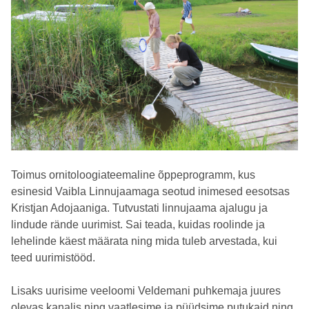
Toimus ornitoloogiateemaline õppeprogramm, kus
esinesid Vaibla Linnujaamaga seotud inimesed eesotsas
Kristjan Adojaaniga. Tutvustati linnujaama ajalugu ja
lindude rände uurimist. Sai teada, kuidas roolinde ja
lehelinde käest määrata ning mida tuleb arvestada, kui
teed uurimistööd.
Lisaks uurisime veeloomi Veldemani puhkemaja juures
olevas kanalis ning vaatlesime ja püüdsime putukaid ning