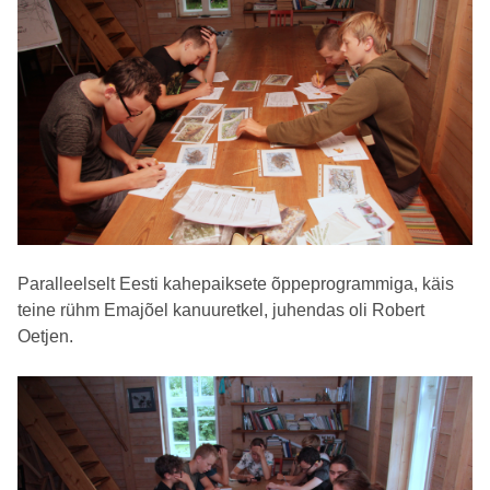
Paralleelselt Eesti kahepaiksete õppeprogrammiga, käis
teine rühm Emajõel kanuuretkel, juhendas oli Robert
Oetjen.