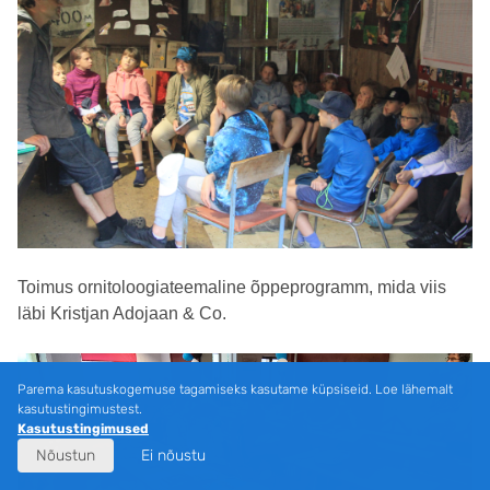
Toimus ornitoloogiateemaline õppeprogramm, mida viis
läbi Kristjan Adojaan & Co.
Parema kasutuskogemuse tagamiseks kasutame küpsiseid. Loe lähemalt
kasutustingimustest.
Kasutustingimused
Nõustun
Ei nõustu