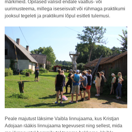
märkmeid. Õpilased valisid endale vaatlus- või
uurimusteema, millega iseseisvalt või rühmaga praktikumi
jooksul tegeleti ja praktikumi lõpul esitleti tulemusi.
Peale majutust läksime Vaibla linnujaama, kus Kristjan
Adojaan rääkis linnujaama tegevusest ning sellest, mida