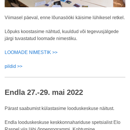
Viimasel päeval, enne lõunasööki käisime lühikesel retkel.
Lõpuks koostasime nähtud, kuuldud või tegevusjälgede
järgi tuvastatud loomade nimestiku.
LOOMADE NIMESTIK >>
pildid >>
Endla 27.-29. mai 2022
Pärast saabumist külastasime looduskeskuse näitust.
Endla looduskeskuse keskkonnahariduse spetsialist Elo
Raspel viis läbi õppeprogrammi „Kohtumine