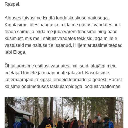
Raspel.
Alguses tutvusime Endla looduskeskuse näitusega.
Kirjutasime üles paar asja, mida me näitust vaadates uut
teada saime ja mida me juba varem teadsime ning paar
küsimust, mis meil näitust vaadates tekkisid, aga millele
vastuseid me näituselt ei saanud. Hiljem arutasime teedad
labi Eloga.
Õhtul uurisime esitlust vaadates, milliseid jalajälgi meie
imetajad lumele ja maapinnale jätavad. Kasutasime
jäljemäärajaid ja kipsjäljendeid loomade jälgedest. Pärast
käisime ööpimeduses taskulampidega loodust vaatlemas.