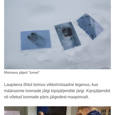
Metssea jäljed “lumel”
Laupäeva õhtul toimus viktoriinilaadne tegevus, kus
määrasime loomade jälgi kipsjäljendite järgi. Kipsjäljendid
oli võetud loomade päris jälgedest maapinnalt.