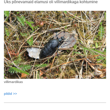
Üks põnevamaid elamusi oli villimardikaga kohtumine
villimardikas
pildid >>