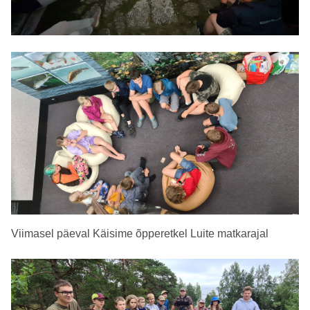
Viimasel päeval Käisime õpperetkel Luite matkarajal