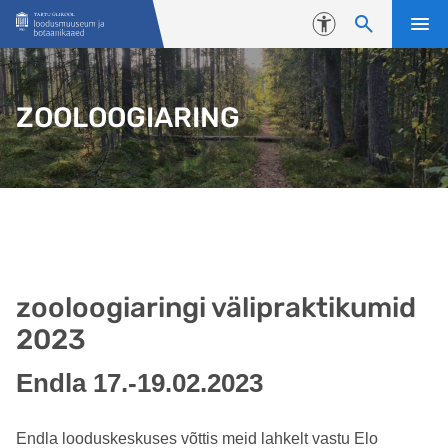
Liigu edasi põhisisu juurde
Juurdepääsetavus
ZOOLOOGIARING
zooloogiaringi välipraktikumid
2023
Endla 17.-19.02.2023
Endla looduskeskuses võttis meid lahkelt vastu Elo