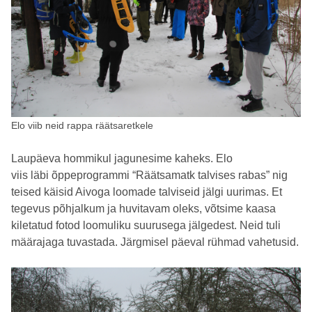
Elo viib neid rappa räätsaretkele
Laupäeva hommikul jagunesime kaheks. Elo
viis läbi õppeprogrammi “Räätsamatk talvises rabas” nig
teised käisid Aivoga loomade talviseid jälgi uurimas. Et
tegevus põhjalkum ja huvitavam oleks, võtsime kaasa
kiletatud fotod loomuliku suurusega jälgedest. Neid tuli
määrajaga tuvastada. Järgmisel päeval rühmad vahetusid.