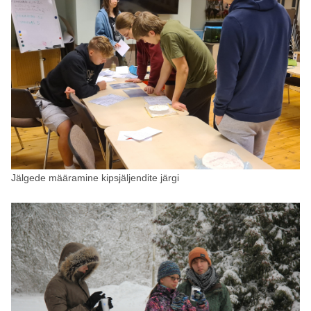
Jälgede määramine kipsjäljendite järgi