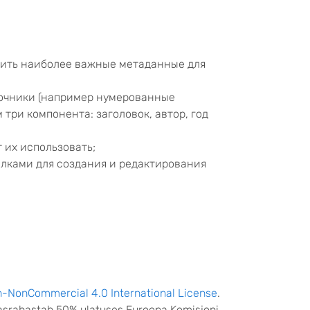
дить наиболее важные метаданные для
точники (например нумерованные
три компонента: заголовок, автор, год
 их использовать;
ылками для создания и редактирования
n-NonCommercial 4.0 International License
.
kaasrahastab 50% ulatuses Euroopa Komisjoni