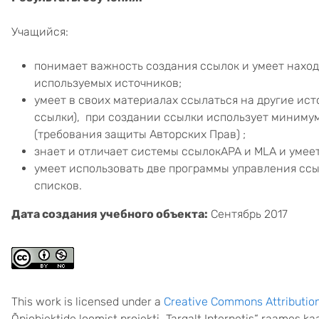
Учащийся:
понимает важность создания ссылок и умеет нахо
используемых источников;
умеет в своих материалах ссылаться на другие ис
ссылки), при создании ссылки использует минимум 
(требования защиты Авторских Прав) ;
знает и отличает системы ссылокAPA и MLA и умеет
умеет использовать две программы управления сс
списков.
Дата создания учебного объекта:
Сентябрь 2017
This work is licensed under a
Creative Commons Attributio
Õpiobjektide loomist projekti „Targalt Internetis“ raames 