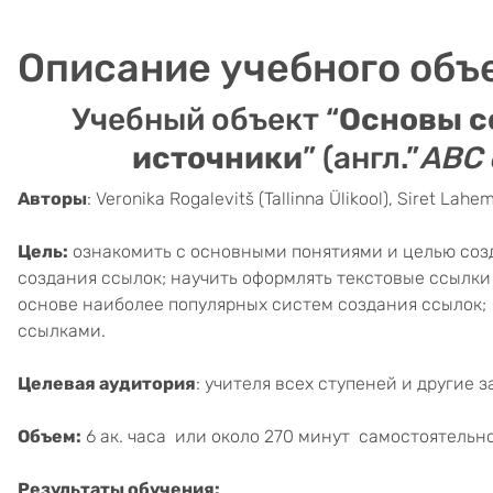
Описание учебного объ
Учебный объект “
Основы с
источники
” (англ.”
ABC 
Авторы
: Veronika Rogalevitš (Tallinna Ülikool), Siret Lah
Цель:
ознакомить с основными понятиями и целью соз
создания ссылок; научить оформлять текстовые ссылки
основе наиболее популярных систем создания ссылок;
ссылками.
Целевая аудитория
: учителя всех ступеней и другие
Объем:
6 ак. часа или около 270 минут самостоятельн
Результаты обучения: