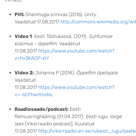
Pilt:
Shanmuga.srinivas (2016). Unity.
Vaadatud 17.08.2017
http://commons.wikimedia.org/wi
Video 1
: Eesti Töötukassa. (2011).
Suhtumise
küsimus – õppefilm
. Vaadatud
17.08.2017
https://www.youtube.com/watch?
v=hv3KAGP-zlY
Video 2:
Johanna P (2014).
Õppefilm õpetajale
.
Vaadatud
17.08.2017
https://www.youtube.com/watch?
v=-6CFhwYmsNs
Raadiosaade/podcast:
Eesti
Rahvusringhääling (01.04.2017).
Eesti lugu. Valge
laev
[Vikerraadio podcast]. Kuulatud
17.08.2017
http://vikerraadio.err.ee/v/eesti_lugu/saa