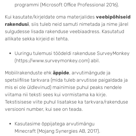
programmi (Microsoft Office Professional 2016).
Kui kasutate/kirjeldate oma materjalides
veebipõhiseid
rakendusi
, siis tuleb neid samuti nimetada ja nime järel
sulgudesse lisada rakenduse veebiaadress. Kasutatud
allikate sekka kirjeid ei tehta.
Uuringu tulemusi töödeldi rakenduse SurveyMonkey
(https://www.surveymonkey.com) abil.
Mobiilrakenduste ehk
äppide
, arvutimängude ja
spetsiifilise tarkvara (mida tuleb arvutisse paigaldada ja
mis ei ole üldlevinud) mainimise puhul peaks nendele
viitama nii teksti sees kui vormistama ka kirje.
Tekstisisese viite puhul lisatakse ka tarkvara/rakenduse
versiooni number, kui see on teada.
Kasutasime õppijatega arvutimängu
Minecraft (Mojang Synergies AB, 2017).