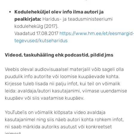
Koduleheküljel olev info ilma autori ja
pealkirjata:
Haridus- ja teadusministeeriumi
kodulehekülg (2017).
Vaadatud 17.08.2017
https://www.hm.ee/et/eesmargid
tegevused/kutseharidus
Videod, taskuhääling ehk podcastid, pildid jms
Veebis oleval audiovisuaalsel materjalil võib sageli olla
puudulik info autorite või loomise kuupäevade kohta.
Kirjesse tuleb lisada nii palju infot, kui teil on võimalik
leida: avaldaja/autori kasutajanimi, viimase uuendamise
kuupäev või siis vaatamise kuupäev.
YouTube’is on võimalik klõpsata video avaldaja
kasutajanimel ning siis näeb autori kohta rohkem infot,
nii saab märkida autoriks asutust või konkreetset
inimest.