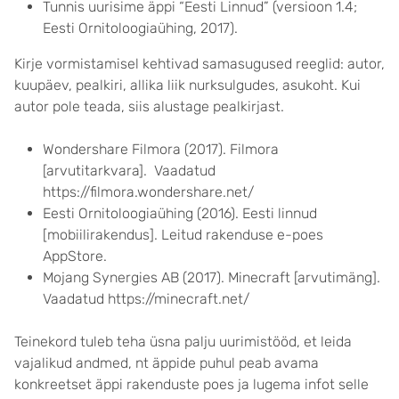
Tunnis uurisime äppi “Eesti Linnud” (versioon 1.4;
Eesti Ornitoloogiaühing, 2017).
Kirje vormistamisel kehtivad samasugused reeglid: autor,
kuupäev, pealkiri, allika liik nurksulgudes, asukoht. Kui
autor pole teada, siis alustage pealkirjast.
Wondershare Filmora (2017). Filmora
[arvutitarkvara]. Vaadatud
https://filmora.wondershare.net/
Eesti Ornitoloogiaühing (2016). Eesti linnud
[mobiilirakendus]. Leitud rakenduse e-poes
AppStore.
Mojang Synergies AB (2017). Minecraft [arvutimäng].
Vaadatud https://minecraft.net/
Teinekord tuleb teha üsna palju uurimistööd, et leida
vajalikud andmed, nt äppide puhul peab avama
konkreetset äppi rakenduste poes ja lugema infot selle