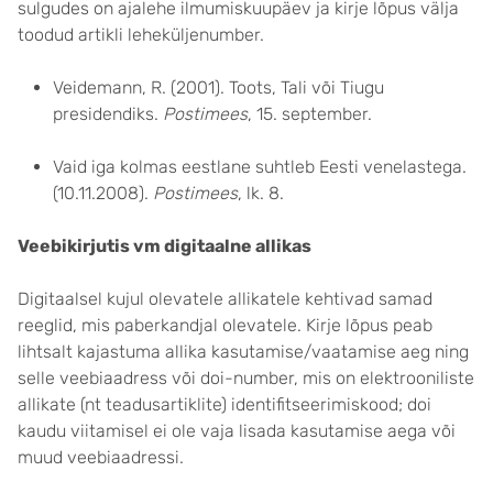
sulgudes on ajalehe ilmumiskuupäev ja kirje lõpus välja
toodud artikli leheküljenumber.
Veidemann, R. (2001). Toots, Tali või Tiugu
presidendiks.
Postimees
, 15. september.
Vaid iga kolmas eestlane suhtleb Eesti venelastega.
(10.11.2008).
Postimees
, lk. 8.
Veebikirjutis vm digitaalne allikas
Digitaalsel kujul olevatele allikatele kehtivad samad
reeglid, mis paberkandjal olevatele. Kirje lõpus peab
lihtsalt kajastuma allika kasutamise/vaatamise aeg ning
selle veebiaadress või doi-number, mis on elektrooniliste
allikate (nt teadusartiklite) identifitseerimiskood; doi
kaudu viitamisel ei ole vaja lisada kasutamise aega või
muud veebiaadressi.