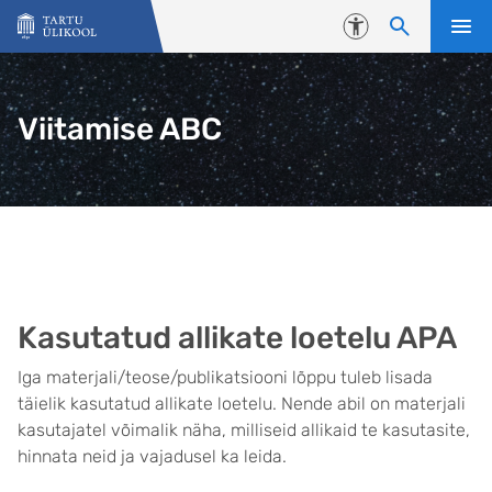
Liigu edasi põhisisu juurde
Juurdepääsetavus
Viitamise ABC
Kasutatud allikate loetelu APA
Iga materjali/teose/publikatsiooni lõppu tuleb lisada
täielik kasutatud allikate loetelu. Nende abil on materjali
kasutajatel võimalik näha, milliseid allikaid te kasutasite,
hinnata neid ja vajadusel ka leida.