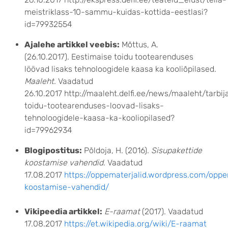
meistriklass-10-sammu-kuidas-kottida-eestlasi?
id=79932554
Ajalehe artikkel veebis:
Mõttus, A.
(26.10.2017). Eestimaise toidu tootearenduses
löövad lisaks tehnoloogidele kaasa ka kooliõpilased.
Maaleht
. Vaadatud
26.10.2017 http://maaleht.delfi.ee/news/maaleht/tarbi
toidu-tootearenduses-loovad-lisaks-
tehnoloogidele-kaasa-ka-kooliopilased?
id=79962934
Blogipostitus:
Põldoja, H. (2016).
Sisupakettide
koostamise vahendid
. Vaadatud
17.08.2017
https://oppematerjalid.wordpress.com/oppem
koostamise-vahendid/
Vikipeedia artikkel:
E-raamat
(2017). Vaadatud
17.08.2017
https://et.wikipedia.org/wiki/E-raamat