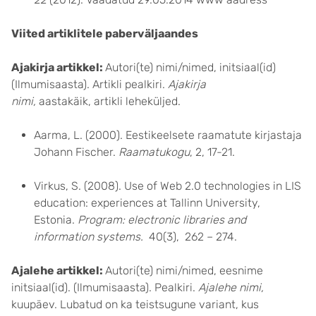
Viited artiklitele paberväljaandes
Ajakirja artikkel:
Autori(te) nimi/nimed, initsiaal(id)
(Ilmumisaasta). Artikli pealkiri.
Ajakirja
nimi,
aastakäik, artikli leheküljed.
Aarma, L. (2000). Eestikeelsete raamatute kirjastaja
Johann Fischer.
Raamatukogu
, 2, 17-21.
Virkus, S. (2008). Use of Web 2.0 technologies in LIS
education: experiences at Tallinn University,
Estonia.
Program: electronic libraries and
information systems.
40(3), 262 – 274.
Ajalehe artikkel:
Autori(te) nimi/nimed, eesnime
initsiaal(id). (Ilmumisaasta). Pealkiri.
Ajalehe nimi,
kuupäev. Lubatud on ka teistsugune variant, kus