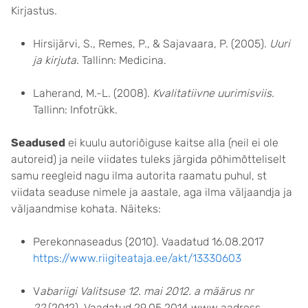
Kirjastus.
Hirsijärvi, S., Remes, P., & Sajavaara, P. (2005).
Uuri
ja kirjuta
. Tallinn: Medicina.
Laherand, M.-L. (2008).
Kvalitatiivne uurimisviis
.
Tallinn: Infotrükk.
Seadused
ei kuulu autoriõiguse kaitse alla (neil ei ole
autoreid) ja neile viidates tuleks järgida põhimõtteliselt
samu reegleid nagu ilma autorita raamatu puhul, st
viidata seaduse nimele ja aastale, aga ilma väljaandja ja
väljaandmise kohata. Näiteks:
Perekonnaseadus (2010). Vaadatud 16.08.2017
https://www.riigiteataja.ee/akt/13330603
V
abariigi Valitsuse 12. mai 2012. a määrus nr
22
(2012). Vaadatud 29.05.2014 www aadress