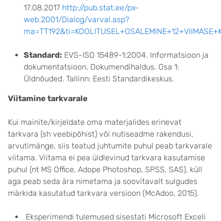
17.08.2017
http://pub.stat.ee/px-
web.2001/Dialog/varval.asp?
ma=TT192&ti=KOOLITUSEL+OSALEMINE+12+VIIMASE+K
Standard:
EVS-ISO 15489-1:2004. Informatsioon ja
dokumentatsioon. Dokumendihaldus. Osa 1:
Üldnõuded. Tallinn: Eesti Standardikeskus.
Viitamine tarkvarale
Kui mainite/kirjeldate oma materjalides erinevat
tarkvara (sh veebipõhist) või nutiseadme rakendusi,
arvutimänge, siis teatud juhtumite puhul peab tarkvarale
viitama. Viitama ei pea üldlevinud tarkvara kasutamise
puhul (nt MS Office, Adope Photoshop, SPSS, SAS), küll
aga peab seda ära nimetama ja soovitavalt sulgudes
märkida kasutatud tarkvara versioon (McAdoo, 2015).
Eksperimendi tulemused sisestati Microsoft Exceli