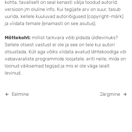
kohta, tavaliselt on seal kenasti välja toodud autorid,
versioon jm oluline info. Kui tegijate arv on suur, tasub
uurida, kellele kuuluvad autoriõigused (copyright-märk)
ja viidata temale (enamasti on see asutus).
Mõttekoht:
millist tarkvara võib pidada üldlevinuks?
Sellele otsest vastust ei ole ja see on teie kui autori
otsustada. Küll aga võiks viidata avatud lähtekoodiga või
vabavaraliste programmide loojatele, eriti neile, mida on
loonud väiksemad tegijad ja mis ei ole väga laialt
levinud.
Eelmine
Järgmine