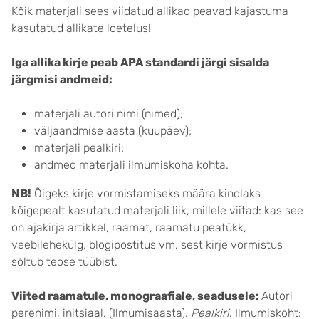
Kõik materjali sees viidatud allikad peavad kajastuma
kasutatud allikate loetelus!
Iga allika kirje peab APA standardi järgi sisalda
järgmisi andmeid:
materjali autori nimi (nimed);
väljaandmise aasta (kuupäev);
materjali pealkiri;
andmed materjali ilmumiskoha kohta.
NB!
Õigeks kirje vormistamiseks määra kindlaks
kõigepealt kasutatud materjali liik, millele viitad: kas see
on ajakirja artikkel, raamat, raamatu peatükk,
veebilehekülg, blogipostitus vm, sest kirje vormistus
sõltub teose tüübist.
Viited raamatule, monograafiale, seadusele:
Autori
perenimi, initsiaal. (Ilmumisaasta).
Pealkiri
. Ilmumiskoht: