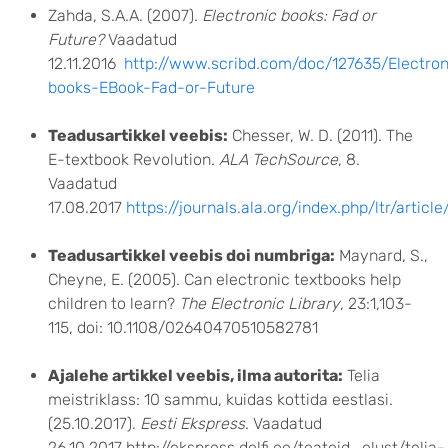
Zahda, S.A.A. (2007).
Electronic books: Fad or
Future?
Vaadatud
12.11.2016
http://www.scribd.com/doc/127635/Electron
books-EBook-Fad-or-Future
Teadusartikkel veebis:
Chesser, W. D. (2011). The
E-textbook Revolution.
ALA TechSource
, 8.
Vaadatud
17.08.2017
https://journals.ala.org/index.php/ltr/artic
Teadusartikkel veebis doi numbriga:
Maynard, S.,
Cheyne, E. (2005). Can electronic textbooks help
children to learn?
The Electronic Library
, 23:1,103-
115, doi: 10.1108/02640470510582781
Ajalehe artikkel veebis, ilma autorita:
Telia
meistriklass: 10 sammu, kuidas kottida eestlasi.
(25.10.2017).
Eesti Ekspress
. Vaadatud
26.10.2017 http://ekspress.delfi.ee/teateid_elust/telia-