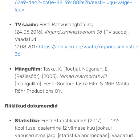
62e9-4e42-b60e-881394882e7b/eesti-lugu-valge-
laev
TV saade:
Eesti Rahvusringhääling
(24.05.2016).
Kirjandusministeerium 36
[TV saade].
Vaadatud
17.08.2017
https://arhiiv.err.ee/vaata/kirjandusministe
36
Mängufilm:
Taska, K. (Tootja), Nüganen, E.
(Režissöör). (2003).
Nimed marmortahvlil
[mängufilm]. Eesti-Soome: Taska Film & MRP Matila
Röhr Productions OY.
Riiklikud dokumendid
Statistika
: Eesti Statistikaamet (2017). TT 192:
Koolitusel osalemine 12 viimase kuu jooksul
vanuserühma järgi [statistika andmebaas]. Vaadatud