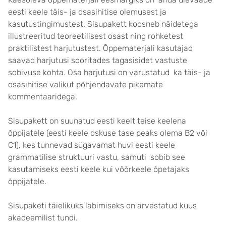
eesti keele täis- ja osasihitise olemusest ja
kasutustingimustest. Sisupakett koosneb näidetega
illustreeritud teoreetilisest osast ning rohketest
praktilistest harjutustest. Õppematerjali kasutajad
saavad harjutusi sooritades tagasisidet vastuste
sobivuse kohta. Osa harjutusi on varustatud ka täis- ja
osasihitise valikut põhjendavate pikemate
kommentaaridega.
Sisupakett on suunatud eesti keelt teise keelena
õppijatele (eesti keele oskuse tase peaks olema B2 või
C1), kes tunnevad sügavamat huvi eesti keele
grammatilise struktuuri vastu, samuti sobib see
kasutamiseks eesti keele kui võõrkeele õpetajaks
õppijatele.
Sisupaketi täielikuks läbimiseks on arvestatud kuus
akadeemilist tundi.