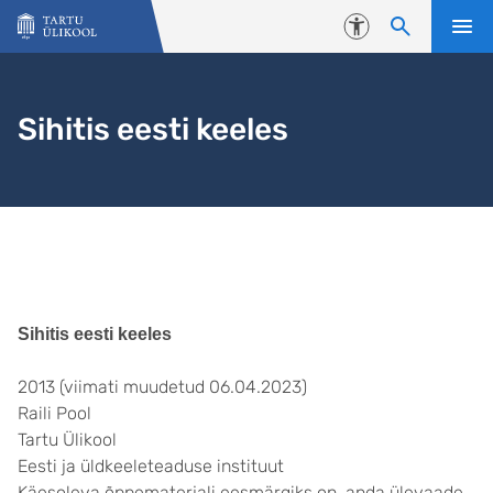
Liigu edasi põhisisu juurde
Juurdepääsetavus
Sihitis eesti keeles
Avaleht
Sihitis eesti keeles
2013 (viimati muudetud 06.04.2023)
Raili Pool
Tartu Ülikool
Eesti ja üldkeeleteaduse instituut
Käesoleva õppematerjali eesmärgiks on anda ülevaade