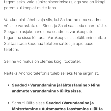
tegemiseks, vaid sünkroniseerimiseks, aga see on ikkagi
parem kui koopiat mitte teha.
Varukoopiat läheb vaja siis, kui Sa kaotad oma seadme
või see varastatakse Sinult ja Sa ei saa seda enam kätte.
Seega on asjakohane oma seadmes varukoopiate
tegemine sisse lülitada. Varukoopia sisselülitamine aitab
Sul taastada kadunud telefoni sätted ja äpid uude
telefoni.
Selline võimalus on olemas kõigil tootjatel.
Näiteks Android telefonis tuleb selleks teha järgmist:
Seaded > Varundamine ja lähtestamine > Minu
andmete varundamine > lülita sisse
.
Samuti lülita sisse
Seaded >Varundamine ja
lähtestamine > Automaatne taastamine > lülita