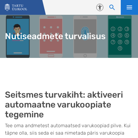
Liigu edasi põhisisu juurde
Juurdepääsetavus
Nutiseadmete turvalisus
Seitsmes turvakiht: aktiveeri
automaatne varukoopiate
tegemine
Tee oma andmetest automaatsed varukoopiad pilve. Kui
täpne olla, siis seda ei saa nimetada päris varukoopia