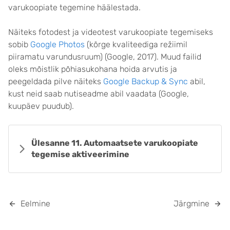
varukoopiate tegemine häälestada.
Näiteks fotodest ja videotest varukoopiate tegemiseks
sobib
Google Photos
(kõrge kvaliteediga režiimil
piiramatu varundusruum) (Google, 2017)
. Muud failid
oleks mõistlik põhiasukohana hoida arvutis ja
peegeldada pilve näiteks
Google Backup & Sync
abil,
kust neid saab nutiseadme abil vaadata (Google,
kuupäev puudub).
Ülesanne 11. Automaatsete varukoopiate
tegemise aktiveerimine
Eelmine
Järgmine