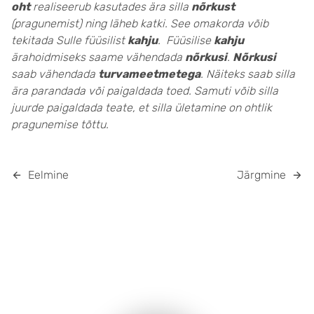
oht
realiseerub kasutades ära silla
nõrkust
(pragunemist) ning läheb katki. See omakorda võib
tekitada Sulle füüsilist
kahju
. Füüsilise
kahju
ärahoidmiseks saame vähendada
nõrkusi
.
Nõrkusi
saab vähendada
turvameetmetega
. Näiteks saab silla
ära parandada või paigaldada toed. Samuti võib silla
juurde paigaldada teate, et silla ületamine on ohtlik
pragunemise tõttu.
Eelmine
Järgmine