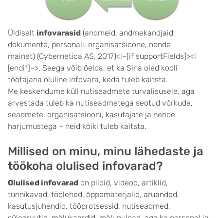
Üldiselt
infovarasid
(andmeid, andmekandjaid,
dokumente, personali, organisatsioone, nende
mainet) (Cybernetica AS, 2017)<!–[if supportFields]>
<!
[endif]–>. Seega võib öelda, et ka Sina oled kooli
töötajana oluline infovara, keda tuleb kaitsta.
Me keskendume küll nutiseadmete turvalisusele, aga
arvestada tuleb ka nutiseadmetega seotud võrkude,
seadmete, organisatsiooni, kasutajate ja nende
harjumustega – neid kõiki tuleb kaitsta.
Millised on minu, minu lähedaste ja
töökoha olulised infovarad?
Olulised infovarad
on pildid, videod, artiklid,
tunnikavad, töölehed, õppematerjalid, aruanded,
kasutusjuhendid, tööprotsessid, nutiseadmed,
sülearvutid, mälukaardid, mälupulgad, aga ka personal ja