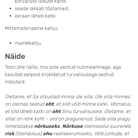
kõrvaliste isikute kätte,
seade lakkab töötamast,
ekraan läheb katki.
Mittemateriaalne kahju:
mainekahju.
Näide
Toon ühe näite, mis pole seotud nutimaailmaga, aga
kasutab eelpool kirjeldatud turvalisusega seotud
mõisteid.
Oletame, et Sa otsustad minna üle silla. Üle silla minnes
on olemas teatud
oht
, et sild võib minna katki. Võimalus,
et sild läheb katki on
oht
Sinu turvalisusele. Oletame, et
sillal on nõrk koht – sild on pragunenud. Seda silla pragu
nimetatakse
nõrkuseks
.
Nõrkuse
olemasolul suureneb
risk
(tõenäosus)
ohu
realiseerumiseks. Võib juhtuda, et