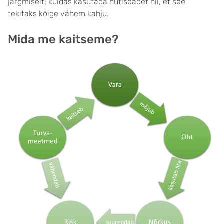
järgmiselt: kuidas kasutada nutiseadet nii, et see
tekitaks kõige vähem kahju.
Mida me kaitseme?