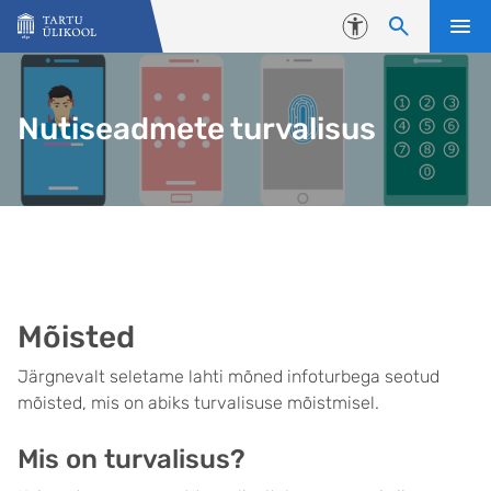
Liigu edasi põhisisu juurde
Juurdepääsetavus
Nutiseadmete turvalisus
Mõisted
Järgnevalt seletame lahti mõned infoturbega seotud
mõisted, mis on abiks turvalisuse mõistmisel.
Mis on turvalisus?