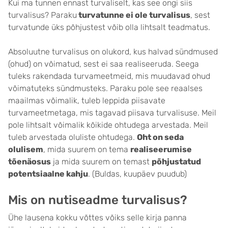
Kui ma tunnen ennast turvaliselt, kas see ongi siis
turvalisus? Paraku
turvatunne ei ole turvalisus
, sest
turvatunde üks põhjustest võib olla lihtsalt teadmatus.
Absoluutne turvalisus on olukord, kus halvad sündmused
(ohud) on võimatud, sest ei saa realiseeruda. Seega
tuleks rakendada turvameetmeid, mis muudavad ohud
võimatuteks sündmusteks. Paraku pole see reaalses
maailmas võimalik, tuleb leppida piisavate
turvameetmetaga, mis tagavad piisava turvalisuse. Meil
pole lihtsalt võimalik kõikide ohtudega arvestada. Meil
tuleb arvestada oluliste ohtudega.
Oht on seda
olulisem
, mida suurem on tema
realiseerumise
tõenäosus
ja mida suurem on temast
põhjustatud
potentsiaalne kahju
. (Buldas, kuupäev puudub)
Mis on nutiseadme turvalisus?
Ühe lausena kokku võttes võiks selle kirja panna