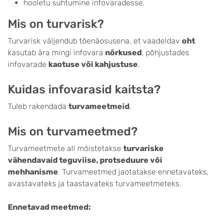
hooletu suhtumine infovaradesse.
Mis on turvarisk?
Turvarisk väljendub tõenäosusena, et vaadeldav
oht
kasutab ära mingi infovara
nõrkused
, põhjustades
infovarade
kaotuse või kahjustuse
.
Kuidas infovarasid kaitsta?
Tuleb rakendada
turvameetmeid
.
Mis on turvameetmed?
Turvameetmete all mõistetakse
turvariske
vähendavaid teguviise, protseduure või
mehhanisme
. Turvameetmed jaotatakse ennetavateks,
avastavateks ja taastavateks turvameetmeteks.
Ennetavad meetmed: