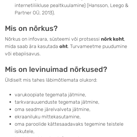
internetiliikluse pealtkuulamine) (Hansson, Leego &
Partner OÜ, 2013).
Mis on nõrkus?
Nõrkus on infovara, süsteemi või protsessi
nõrk koht
,
mida saab ära kasutada
oht
. Turvameetme puudumine
või ebapiisavus.
Mis on levinuimad nõrkused?
Üldiselt mis tahes läbimõtlemata olukord:
varukoopiate tegemata jätmine,
tarkvarauuenduste tegemata jätmine,
oma seadme järelvalveta jätmine,
ekraaniluku mittekasutamine,
oma paroolide kättesaadavaks tegemine teistele
isikutele,