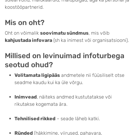
koostööpartnerid.
Mis on oht?
Oht on võimalik
soovimatu sündmus
, mis võib
kahjustada infovara
(sh ka inimest või organisatsiooni).
Millised on levinuimad infoturbega
seotud ohud?
Volitamata ligipääs
andmetele nii füüsiliselt otse
seadme kaudu kui ka üle võrgu.
Inimvead
, näiteks andmed kustutatakse või
rikutakse kogemata ära.
Tehnilised rikked
– seade läheb katki.
Ründed
(häkkimine, viirused, pahavara,