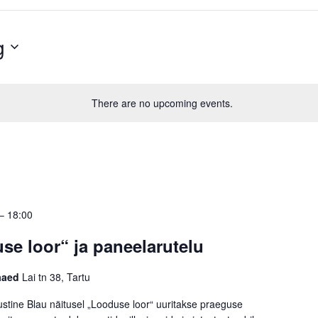
g
There are no upcoming events.
–
18:00
se loor“ ja paneelarutelu
kaaed
Lai tn 38, Tartu
stine Blau näitusel „Looduse loor“ uuritakse praeguse