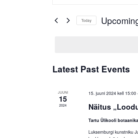
Search
Search
and
for
Upcomin
Views
Today
Events
by
Select
Navigation
Keyword.
date.
Latest Past Events
JUUNI
15. juuni 2024 kell 15:00
15
Näitus „Loodu
2024
Tartu Ülikooli botaani
Luksemburgi kunstniku Ju