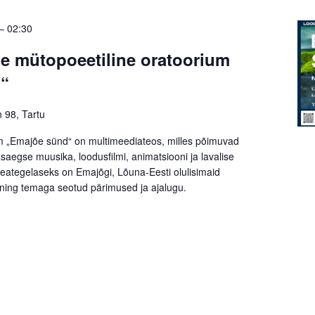
–
02:30
lle mütopoeetiline oratoorium
“
n 98, Tartu
m „Emajõe sünd“ on multimeediateos, milles põimuvad
asaegse muusika, loodusfilmi, animatsiooni ja lavalise
peategelaseks on Emajõgi, Lõuna-Eesti olulisimaid
ning temaga seotud pärimused ja ajalugu.