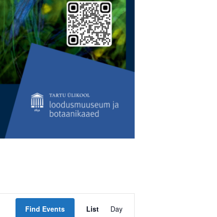
Event
Find Events
List
Day
Views