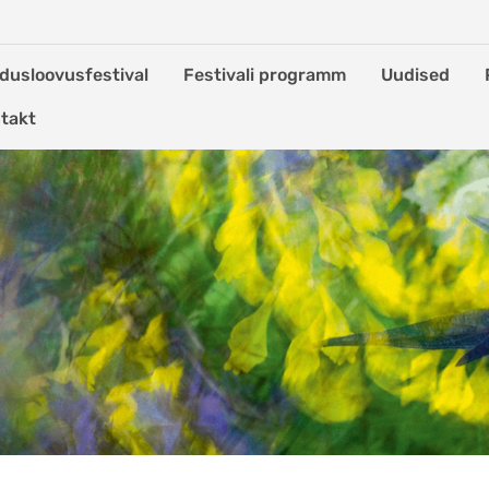
dusloovusfestival
Festivali programm
Uudised
takt