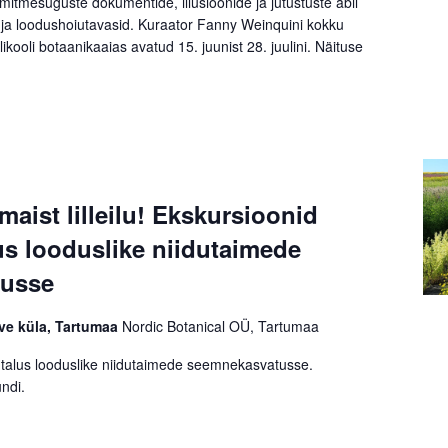
mitmesuguste dokumentide, illusioonide ja jutustuste abil
ja loodushoiutavasid. Kuraator Fanny Weinquini kokku
kooli botaanikaaias avatud 15. juunist 28. juulini. Näituse
aist lilleilu! Ekskursioonid
s looduslike niidutaimede
tusse
rve küla, Tartumaa
Nordic Botanical OÜ, Tartumaa
talus looduslike niidutaimede seemnekasvatusse.
ndi.