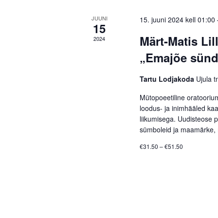
JUUNI
15. juuni 2024 kell 01:00
15
Märt-Matis Li
2024
„Emajõe sünd
Tartu Lodjakoda
Ujula t
Mütopoeetiline oratooriu
loodus- ja inimhääled ka
liikumisega. Uudisteose 
sümboleid ja maamärke, 
€31.50 – €51.50