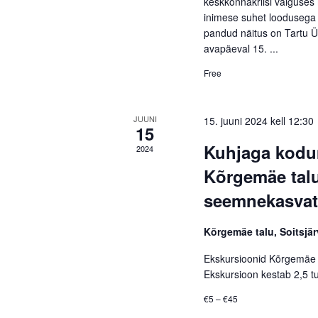
keskkonnakriisi valguses 
inimese suhet loodusega 
pandud näitus on Tartu Üli
avapäeval 15. ...
Free
JUUNI
15. juuni 2024 kell 12:30
15
Kuhjaga kodum
2024
Kõrgemäe talu
seemnekasva
Kõrgemäe talu, Soitsjä
Ekskursioonid Kõrgemäe 
Ekskursioon kestab 2,5 tu
€5 – €45