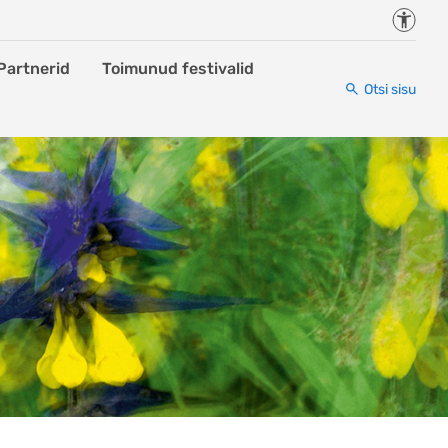
Juurde
Partnerid
Toimunud festivalid
Otsi sisu