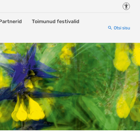
Juurde
Partnerid
Toimunud festivalid
Otsi sisu