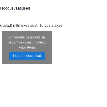
 loodusvaatlusel!
kitajad) mitmekesisust. Tutvustatakse
Kolmandate osapoolte sisu
nägemiseks palun nõustu
küpsistega.
Muuda nõusolekut