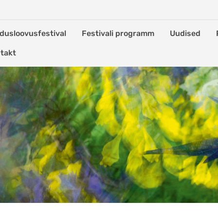
dusloovusfestival
Festivali programm
Uudised
takt