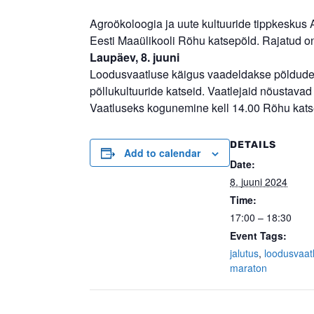
Agroökoloogia ja uute kultuuride tippkeskus
Eesti Maaülikooli Rõhu katsepõld. Rajatud on
Laupäev, 8. juuni
Loodusvaatluse käigus vaadeldakse põldudel e
põllukultuuride katseid. Vaatlejaid nõustavad 
Vaatluseks kogunemine kell 14.00 Rõhu katse
DETAILS
Add to calendar
Date:
8. juuni 2024
Time:
17:00 – 18:30
Event Tags:
jalutus
,
loodusvaat
maraton