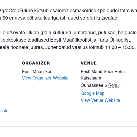
 AgroCropFuture kutsub osalema esmakordselt põldudel toimuval
 60 erineva põllukultuuriga (sh uued sordid) katsealad.
lutsevate liikide (põllukultuurid, umbrohud, putukad, haiguste
tippkeskuse teadlased Eesti Maaülikoolist ja Tartu Ülikoolist.
ala hoonete juures. Juhendatud vaatlus toimub 14.00 – 15.30.
ORGANIZER
VENUE
Eesti Maaülikool
Eesti Maaülikooli Rõhu
View Organizer Website
Katsejaam
Õunaaiatee 5
Rõhu
+
Google Map
View Venue Website
luste