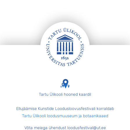
Jalus
Tartu Ülikooli hooned kaardil
Ellujäämise Kunstide Loodusloovusfestivali korraldab
Tartu Ülikooli loodusmuuseum ja botaanikaaed
Võta meiega ühendust loodusfestival@ut.ee