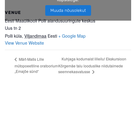
Muuda nõusolekut
VENUE
Eesti Maaülikooli Polli aiandusuuringute keskus
Uus tn 2
Polli küla
,
Viljandimaa
Eesti
+ Google Map
View Venue Website
Kuhjaga kodumaist lilleilu! Ekskursioon
Märt-Matis Lille
mütopoeetiline oratoorium
Kõrgemäe talu looduslike niidutaimede
„Emajõe sünd“
seemnekasvatusse