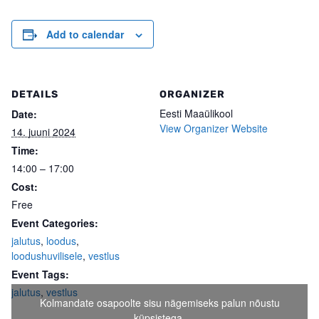
Add to calendar
DETAILS
ORGANIZER
Eesti Maaülikool
Date:
View Organizer Website
14. juuni 2024
Time:
14:00 – 17:00
Cost:
Free
Event Categories:
jalutus
,
loodus
,
loodushuvilisele
,
vestlus
Event Tags:
jalutus
,
vestlus
Kolmandate osapoolte sisu nägemiseks palun nõustu
küpsistega.