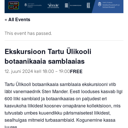
« All Events
This event has passed.
Ekskursioon Tartu Ülikooli
botaanikaaia samblaaias
FREE
12. juuni 2024 kell 18:00
–
19:00
Tartu Ülikooli botaanikaaia samblaaia ekskursiooni viib
läbi vanemaednik Sten Mander. Eesti looduses kasvab ligi
600 liiki samblaid ja botaanikaaias on paljudest eri
kasvukoha liikidest koosnev omapärane kollektsioon, mis
tutvustab umbes kuuendikku pärismaisetest liikidest,
sealhulgas mitmeid turbasamblaid. Kogunemine kassa
juures.