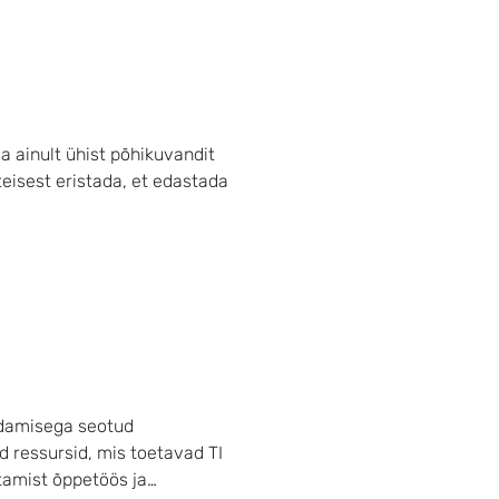
da ainult ühist põhikuvandit
steisest eristada, et edastada
kendamisega seotud
ed ressursid, mis toetavad TI
sutamist õppetöös ja