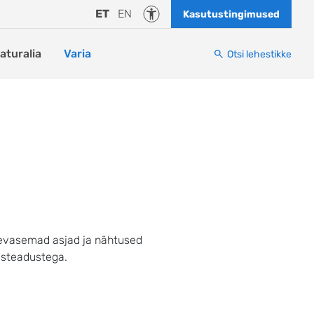
Juurdepääsetavus
ET
EN
Kasutustingimused
naturalia
Varia
Otsi lehestikke
äevasemad asjad ja nähtused
isteadustega.