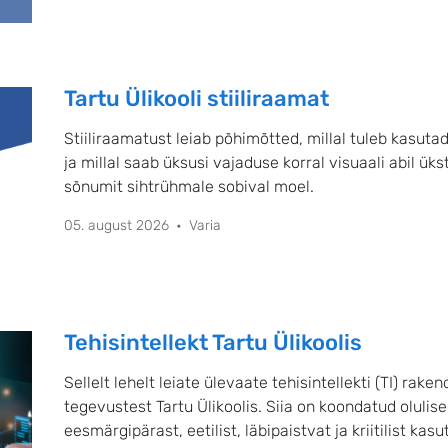
Tartu Ülikooli stiiliraamat
Stiiliraamatust leiab põhimõtted, millal tuleb kasuta
ja millal saab üksusi vajaduse korral visuaali abil ük
sõnumit sihtrühmale sobival moel.
05. august 2026
Varia
Tehisintellekt Tartu Ülikoolis
Sellelt lehelt leiate ülevaate tehisintellekti (TI) ra
tegevustest Tartu Ülikoolis. Siia on koondatud olulis
eesmärgipärast, eetilist, läbipaistvat ja kriitilist ka