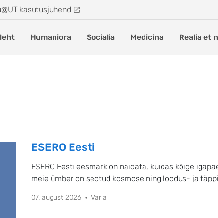
u@UT kasutusjuhend
leht
Humaniora
Socialia
Medicina
Realia et 
ESERO Eesti
ESERO Eesti eesmärk on näidata, kuidas kõige igap
meie ümber on seotud kosmose ning loodus- ja täpp
07. august 2026
Varia