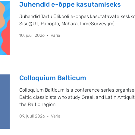
Juhendid e-õppe kasutamiseks
Juhendid Tartu Ülikooli e-õppes kasutatavate keskk
Sisu@UT, Panopto, Mahara, LimeSurvey jm)
10. juuli 2026
Varia
Colloquium Balticum
Colloquium Balticum is a conference series organis
Baltic classicists who study Greek and Latin Antiquit
the Baltic region.
09. juuli 2026
Varia