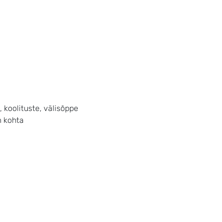
, koolituste, välisõppe
m kohta