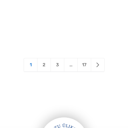
1
2
3
…
17