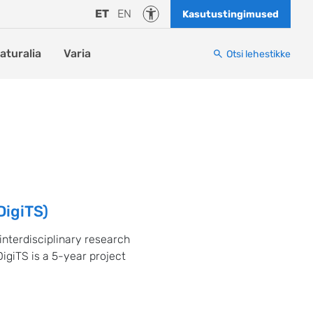
Juurdepääsetavus
ET
EN
Kasutustingimused
naturalia
Varia
Otsi lehestikke
DigiTS)
 interdisciplinary research
DigiTS is a 5-year project