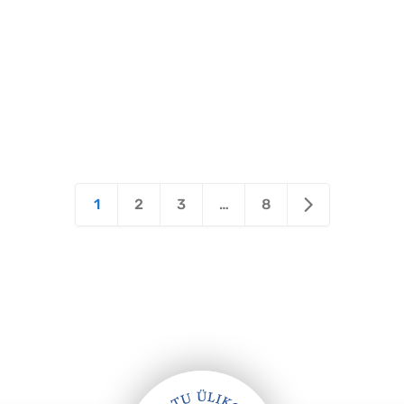
1
2
3
…
8