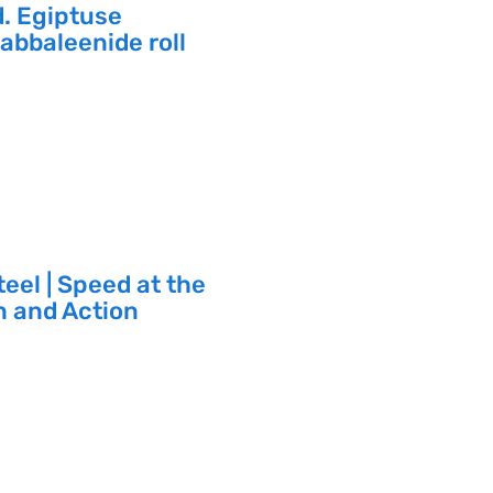
. Egiptuse
zabbaleenide roll
teel | Speed at the
n and Action