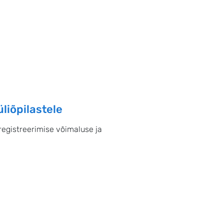
iõpilastele
registreerimise võimaluse ja