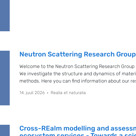
Neutron Scattering Research Group
Welcome to the Neutron Scattering Research Group at
We investigate the structure and dynamics of mater
methods. Here you can find information about our res
publications, team members and ongoing projects.
14. juuli 2026
Realia et naturalia
Cross-REalm modelling and assessm
ecosystem services - Towards a sc