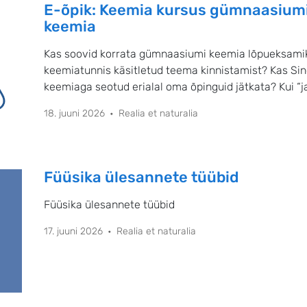
E-õpik: Keemia kursus gümnaasiumiõ
keemia
Kas soovid korrata gümnaasiumi keemia lõpueksamik
keemiatunnis käsitletud teema kinnistamist? Kas Sin
keemiaga seotud erialal oma õpinguid jätkata? Kui “jah
kohas!
18. juuni 2026
Realia et naturalia
Füüsika ülesannete tüübid
Füüsika ülesannete tüübid
17. juuni 2026
Realia et naturalia