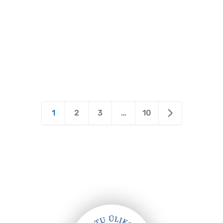
1
2
3
…
10