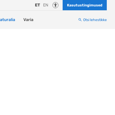
Juurdepääsetavus
ET
EN
Kasutustingimused
naturalia
Varia
Otsi lehestikke