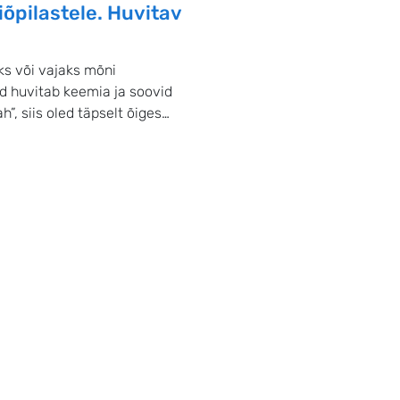
pilastele. Huvitav
s või vajaks mõni
d huvitab keemia ja soovid
”, siis oled täpselt õiges