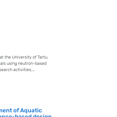
 the University of Tartu.
ials using neutron-based
earch activities,
ent of Aquatic
ience-based design