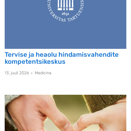
Tervise ja heaolu hindamisvahendite
kompetentsikeskus
13. juuli 2026
Medicina