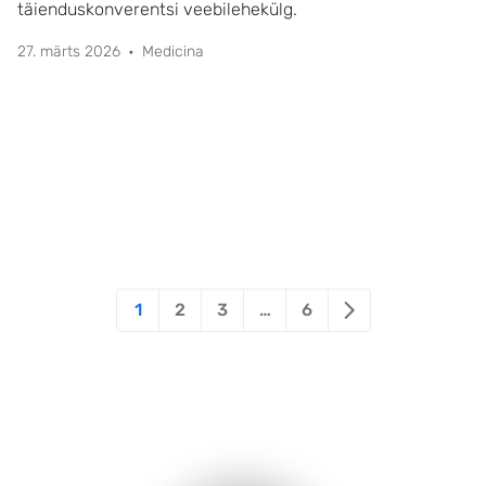
täienduskonverentsi veebilehekülg.
27. märts 2026
Medicina
1
2
3
…
6