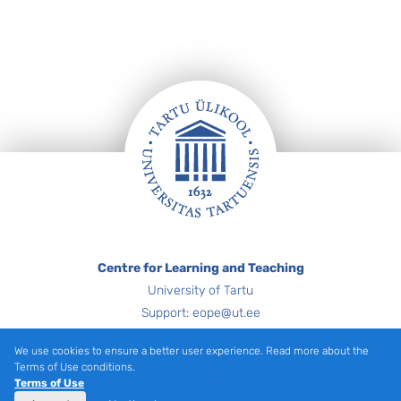
Footer
Centre for Learning and Teaching
University of Tartu
Support: eope@ut.ee
We use cookies to ensure a better user experience. Read more about the
Terms of Use conditions.
Terms of Use