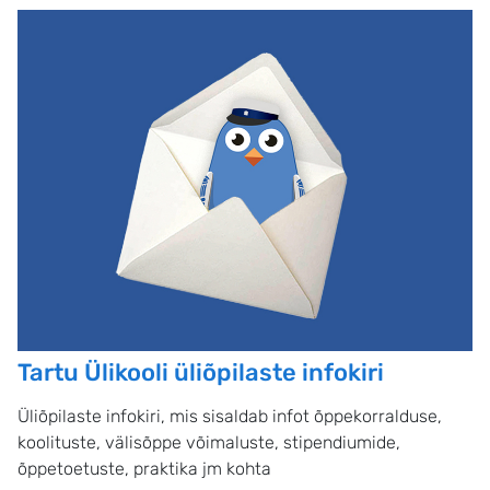
Tartu Ülikooli üliõpilaste infokiri
Üliõpilaste infokiri, mis sisaldab infot õppekorralduse,
koolituste, välisõppe võimaluste, stipendiumide,
õppetoetuste, praktika jm kohta