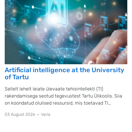
Artificial intelligence at the University
of Tartu
Sellelt lehelt leiate ülevaate tehisintellekti (TI)
rakendamisega seotud tegevustest Tartu Ülikoolis. Siia
on koondatud olulised ressursid, mis toetavad TI
eesmärgipärast, eetilist, läbipaistvat ja kriitilist
03 August 2026
Varia
kasutamist õppetöös ja teadustöös.