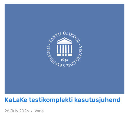
KaLaKe testikomplekti kasutusjuhend
26 July 2026
Varia