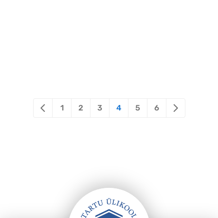
tervishoiutöötajatele.
1
2
3
4
5
6