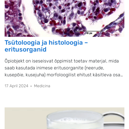
Tsütoloogia ja histoloogia –
eritusorganid
Õpiobjekt on iseseisvat õppimist toetav materjal, mida
saab kasutada inimese eritusorganite (neerude,
kusepõie, kusejuha) morfoloogilist ehitust käsitleva osa
õppimisel.
17 April 2024
Medicina