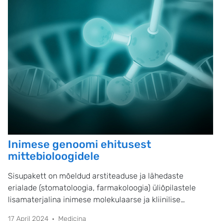
Inimese genoomi ehitusest
mittebioloogidele
Sisupakett on mõeldud arstiteaduse ja lähedaste
erialade (stomatoloogia, farmakoloogia) üliõpilastele
lisamaterjalina inimese molekulaarse ja kliinilise
geneetika õppeaine omandamisel.
17 April 2024
Medicina