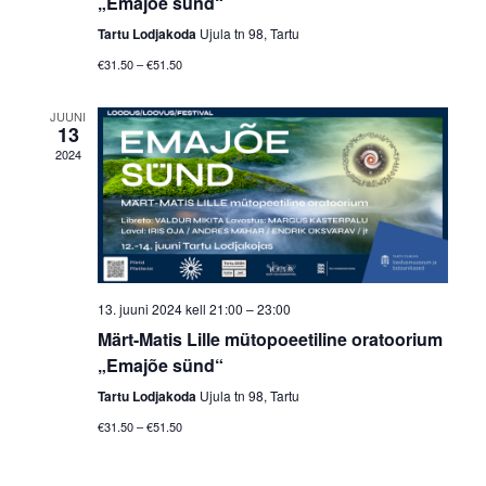
„Emajõe sünd“
Tartu Lodjakoda
Ujula tn 98, Tartu
€31.50 – €51.50
JUUNI
13
2024
13. juuni 2024 kell 21:00
–
23:00
Märt-Matis Lille mütopoeetiline oratoorium
„Emajõe sünd“
Tartu Lodjakoda
Ujula tn 98, Tartu
€31.50 – €51.50