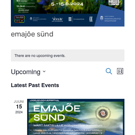
emajõe sünd
There are no upcoming events.
Even
Upcoming
Events
Search
List
View
Search
Select
Latest Past Events
Navi
date.
and
Views
JUUNI
15
Navigati
2024