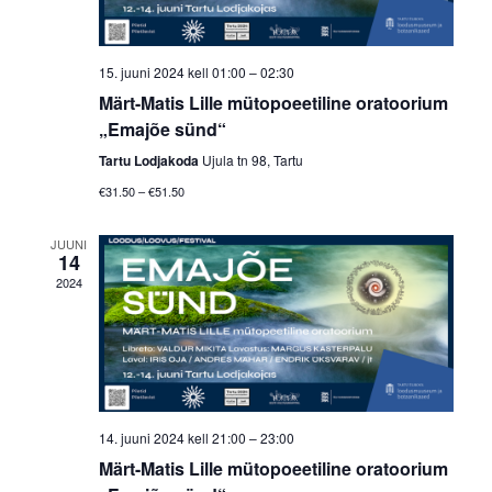
15. juuni 2024 kell 01:00
–
02:30
Märt-Matis Lille mütopoeetiline oratoorium
„Emajõe sünd“
Tartu Lodjakoda
Ujula tn 98, Tartu
€31.50 – €51.50
JUUNI
14
2024
14. juuni 2024 kell 21:00
–
23:00
Märt-Matis Lille mütopoeetiline oratoorium