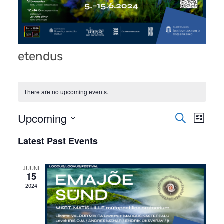
etendus
There are no upcoming events.
Even
Upcoming
Events
Search
List
View
Search
Select
Latest Past Events
Navi
date.
and
Views
JUUNI
15
Navigati
2024