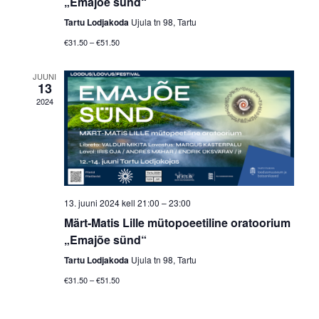
„Emajõe sünd“
Tartu Lodjakoda
Ujula tn 98, Tartu
€31.50 – €51.50
JUUNI
13
2024
13. juuni 2024 kell 21:00
–
23:00
Märt-Matis Lille mütopoeetiline oratoorium
„Emajõe sünd“
Tartu Lodjakoda
Ujula tn 98, Tartu
€31.50 – €51.50