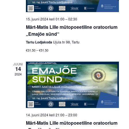
15. juuni 2024 kell 01:00
–
02:30
Märt-Matis Lille mütopoeetiline oratoorium
„Emajõe sünd“
Tartu Lodjakoda
Ujula tn 98, Tartu
€31.50 – €51.50
JUUNI
14
2024
14. juuni 2024 kell 21:00
–
23:00
Märt-Matis Lille mütopoeetiline oratoorium