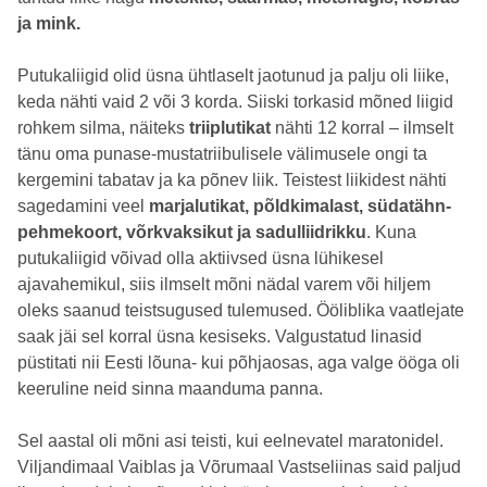
ja mink.
Putukaliigid olid üsna ühtlaselt jaotunud ja palju oli liike,
keda nähti vaid 2 või 3 korda. Siiski torkasid mõned liigid
rohkem silma, näiteks
triiplutikat
nähti 12 korral – ilmselt
tänu oma punase-mustatriibulisele välimusele ongi ta
kergemini tabatav ja ka põnev liik. Teistest liikidest nähti
sagedamini veel
marjalutikat, põldkimalast, südatähn-
pehmekoort, võrkvaksikut ja sadulliidrikku
. Kuna
putukaliigid võivad olla aktiivsed üsna lühikesel
ajavahemikul, siis ilmselt mõni nädal varem või hiljem
oleks saanud teistsugused tulemused. Ööliblika vaatlejate
saak jäi sel korral üsna kesiseks. Valgustatud linasid
püstitati nii Eesti lõuna- kui põhjaosas, aga valge ööga oli
keeruline neid sinna maanduma panna.
Sel aastal oli mõni asi teisti, kui eelnevatel maratonidel.
Viljandimaal Vaiblas ja Võrumaal Vastseliinas said paljud