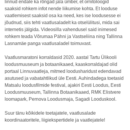
linnud endale ka rõngad jala ümber, et ornitoloogid
saaksid rohkem infot nende liikumise kohta. Et looduse
vaatlemisest saaksid osa ka need, kes ise loodusesse ei
jõudnud, siis tehti vaatlusaladelt ka otselülitusi, mida sai
internetis jälgida. Videosilla vahendusel said inimesed
rohkem teada Võrumaa Pähni ja Vastseliina ning Tallinna
Lasnamäe panga vaatlusaladel toimuvast.
Vaatlusmaratoni korraldasid 2020. aastal Tartu Ülikooli
loodusmuuseum ja botaanikaaed, kaaskorraldajad olid
portaal Linnuvaatleja, mitmed loodusharidust edendavad
asutused ja vabatahtlikud üle Eesti. Auhindadega toetasid
Matsalu loodusfilmide festival, ajakiri Eesti Loodus, Eesti
Loodusmuuseum, Tallinna Botaanikaaed, RMK Elistvere
loomapark, Pernova Loodusmaja, Sagadi Looduskool.
Suur tänu kõikidele toetajatele, vaatlusalade
koordinaatoritele, liigiekspertidele ja vaatlejatele!