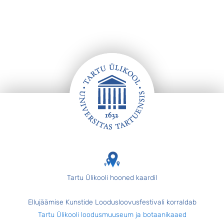
Jalus
Tartu Ülikooli hooned kaardil
Ellujäämise Kunstide Loodusloovusfestivali korraldab
Tartu Ülikooli loodusmuuseum ja botaanikaaed