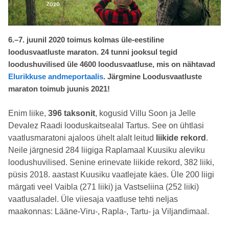
6.–7. juunil 2020 toimus kolmas üle-eestiline
loodusvaatluste maraton. 24 tunni jooksul tegid
loodushuvilised üle 4600 loodusvaatluse, mis on nähtavad
Elurikkuse andmeportaalis
. Järgmine Loodusvaatluste
maraton toimub juunis 2021!
Enim liike,
396 taksonit
, kogusid Villu Soon ja Jelle
Devalez Raadi looduskaitsealal Tartus. See on ühtlasi
vaatlusmaratoni ajaloos ühelt alalt leitud
liikide rekord
.
Neile järgnesid 284 liigiga Raplamaal Kuusiku aleviku
loodushuvilised. Senine erinevate liikide rekord, 382 liiki,
püsis 2018. aastast Kuusiku vaatlejate käes. Üle 200 liigi
märgati veel Vaibla (271 liiki) ja Vastseliina (252 liiki)
vaatlusaladel. Üle viiesaja vaatluse tehti neljas
maakonnas: Lääne-Viru-, Rapla-, Tartu- ja Viljandimaal.