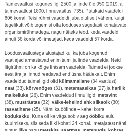
Taimevaatlusi kogunes ligi 2500 ja linde üle 950 (2019. a
taimevaatlusi 1800, linnuvaatlusi 735). Putukaid vaadeldi
806 korral. Teisi rühmi vaadeldi juba oluliselt vähem, kuigi
tegelikult võib tegemist olla looduses sagedasti kohatavate
organismirühmadega, nagu näiteks teod, keda vaadeldi
ainult 38 korda või imetajad, keda vaadeldi 57 korda.
Loodusvaatlustega alustajad kui ka juba kogenud
vaatlejad armastavad enim taimi ja linde vaadelda. Neid
liigirühmi on ka kõige lihtsam vaadelda. Taimed ei jookse
eest ära ja linnud reedavad end üsna häälekalt. Enim
vaadeldud taimeliigid olid
külmamailane
(34 vaatlust),
naat
(33),
kõrvenõges
(31),
metsmaasikas
(27) ja
harilik
maikelluke
(26). Enim vaadeldud linnuliigid:
metsvint
(38),
musträstas
(32),
väike-lehelind ehk silksolk
(30),
rasvatihane
(25). Nähti ka öölinde – kahel korral
kodukakku
. Kuna oli ka väga sobiv aeg
ööbik
ulaulu
kuulmiseks, siis seda liiki kohati 24 korral. Imetajatest nähti
tuntud liike nagu
metskits, saarmas, metsnugis, kobras