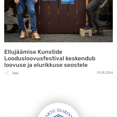
Ellujäämise Kunstide
Loodusloovusfestival keskendub
loovuse ja elurikkuse seostele
29.05.2024
Jaga