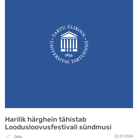
Harilik härghein tähistab
Loodusloovusfestivali sündmusi
22.01.2024
Jaga