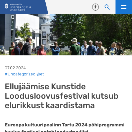
Liigu edasi põhisisu juurde
Juurdepääsetavus
07.02.2024
#Uncategorized @et
Ellujäämise Kunstide
Loodusloovusfestival kutsub
elurikkust kaardistama
Euroopa kultuuripealinn Tartu 2024 põhiprogrammi
kuuluv festival ootab loodushuvilisi