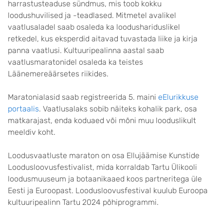
harrastusteaduse sündmus, mis toob kokku
loodushuvilised ja -teadlased. Mitmetel avalikel
vaatlusaladel saab osaleda ka loodushariduslikel
retkedel, kus eksperdid aitavad tuvastada liike ja kirja
panna vaatlusi. Kultuuripealinna aastal saab
vaatlusmaratonidel osaleda ka teistes
Läänemereäärsetes riikides.
Maratonialasid saab registreerida 5. maini
eElurikkuse
portaalis
. Vaatlusalaks sobib näiteks kohalik park, osa
matkarajast, enda koduaed või mõni muu looduslikult
meeldiv koht.
Loodusvaatluste maraton on osa Ellujäämise Kunstide
Loodusloovusfestivalist, mida korraldab Tartu Ülikooli
loodusmuuseum ja botaanikaaed koos partneritega üle
Eesti ja Euroopast. Loodusloovusfestival kuulub Euroopa
kultuuripealinn Tartu 2024 põhiprogrammi.