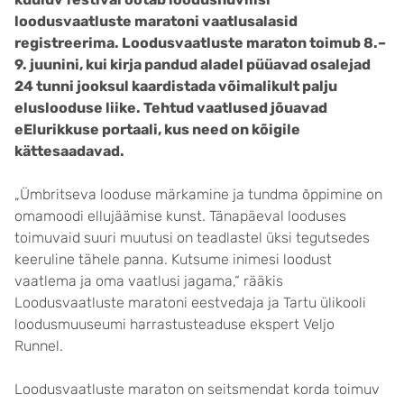
loodusvaatluste maratoni vaatlusalasid
registreerima. Loodusvaatluste maraton toimub 8.–
9. juunini, kui kirja pandud aladel püüavad osalejad
24 tunni jooksul kaardistada võimalikult palju
eluslooduse liike. Tehtud vaatlused jõuavad
eElurikkuse portaali, kus need on kõigile
kättesaadavad.
„Ümbritseva looduse märkamine ja tundma õppimine on
omamoodi ellujäämise kunst. Tänapäeval looduses
toimuvaid suuri muutusi on teadlastel üksi tegutsedes
keeruline tähele panna. Kutsume inimesi loodust
vaatlema ja oma vaatlusi jagama,“ rääkis
Loodusvaatluste maratoni eestvedaja ja Tartu ülikooli
loodusmuuseumi harrastusteaduse ekspert Veljo
Runnel.
Loodusvaatluste maraton on seitsmendat korda toimuv