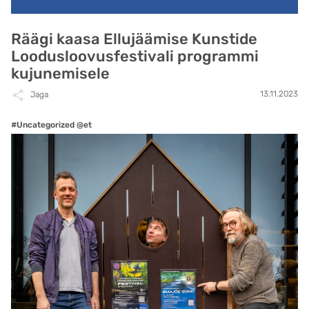
Räägi kaasa Ellujäämise Kunstide
Loodusloovusfestivali programmi
kujunemisele
13.11.2023
Jaga
#Uncategorized @et