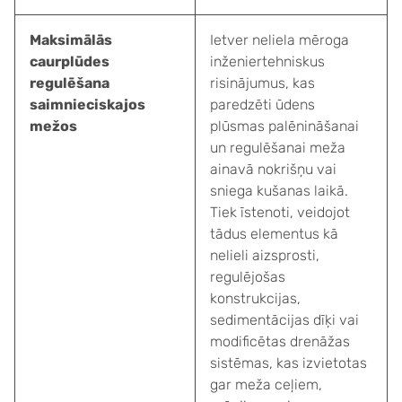
Maksimālās
Ietver neliela mēroga
caurplūdes
inženiertehniskus
regulēšana
risinājumus, kas
saimnieciskajos
paredzēti ūdens
mežos
plūsmas palēnināšanai
un regulēšanai meža
ainavā nokrišņu vai
sniega kušanas laikā.
Tiek īstenoti, veidojot
tādus elementus kā
nelieli aizsprosti,
regulējošas
konstrukcijas,
sedimentācijas dīķi vai
modificētas drenāžas
sistēmas, kas izvietotas
gar meža ceļiem,