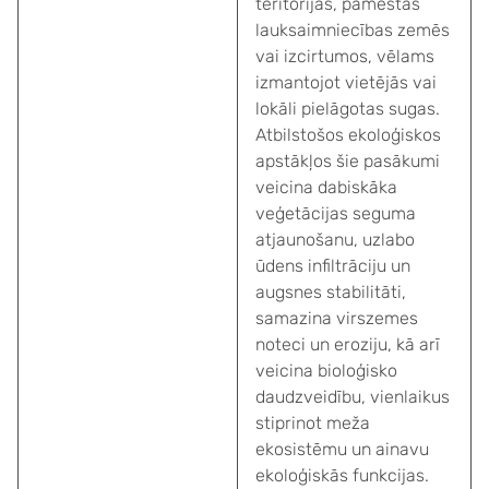
teritorijās, pamestās
lauksaimniecības zemēs
vai izcirtumos, vēlams
izmantojot vietējās vai
lokāli pielāgotas sugas.
Atbilstošos ekoloģiskos
apstākļos šie pasākumi
veicina dabiskāka
veģetācijas seguma
atjaunošanu, uzlabo
ūdens infiltrāciju un
augsnes stabilitāti,
samazina virszemes
noteci un eroziju, kā arī
veicina bioloģisko
daudzveidību, vienlaikus
stiprinot meža
ekosistēmu un ainavu
ekoloģiskās funkcijas.