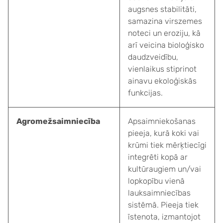
augsnes stabilitāti,
samazina virszemes
noteci un eroziju, kā
arī veicina bioloģisko
daudzveidību,
vienlaikus stiprinot
ainavu ekoloģiskās
funkcijas.
Agromežsaimniecība
Apsaimniekošanas
pieeja, kurā koki vai
krūmi tiek mērķtiecīgi
integrēti kopā ar
kultūraugiem un/vai
lopkopību vienā
lauksaimniecības
sistēmā. Pieeja tiek
īstenota, izmantojot