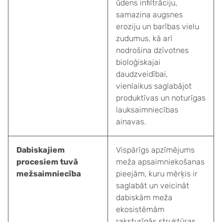
ūdens infiltrāciju,
samazina augsnes
eroziju un barības vielu
zudumus, kā arī
nodrošina dzīvotnes
bioloģiskajai
daudzveidībai,
vienlaikus saglabājot
produktīvas un noturīgas
lauksaimniecības
ainavas.
Dabiskajiem
Vispārīgs apzīmējums
procesiem tuvā
meža apsaimniekošanas
mežsaimniecība
pieejām, kuru mērķis ir
saglabāt un veicināt
dabiskām meža
ekosistēmām
raksturīgās struktūras,