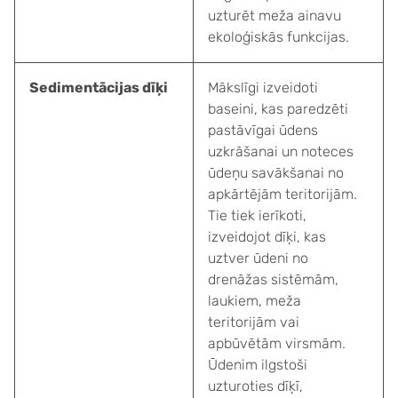
uzturēt meža ainavu
ekoloģiskās funkcijas.
Sedimentācijas dīķi
Mākslīgi izveidoti
baseini, kas paredzēti
pastāvīgai ūdens
uzkrāšanai un noteces
ūdeņu savākšanai no
apkārtējām teritorijām.
Tie tiek ierīkoti,
izveidojot dīķi, kas
uztver ūdeni no
drenāžas sistēmām,
laukiem, meža
We use cookies to ensure a better user experience. Read more about the
teritorijām vai
Terms of Use conditions.
apbūvētām virsmām.
Terms of Use
Ūdenim ilgstoši
Accept
No thanks
uzturoties dīķī,