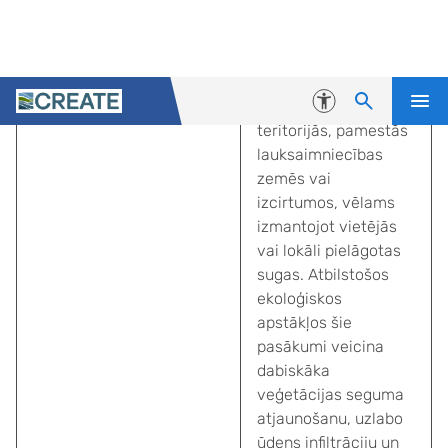
tiek īstenota, stādot
kokus vai ļaujot
notikt dabiskai meža
atjaunošanai
degradētās
teritorijās, pamestās
lauksaimniecības
zemēs vai
izcirtumos, vēlams
izmantojot vietējās
vai lokāli pielāgotas
sugas. Atbilstošos
ekoloģiskos
apstākļos šie
pasākumi veicina
dabiskāka
veģetācijas seguma
atjaunošanu, uzlabo
ūdens infiltrāciju un