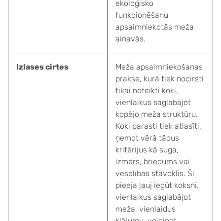
ekoloģisko
funkcionēšanu
apsaimniekotās meža
ainavās.
Izlases cirtes
Meža apsaimniekošanas
prakse, kurā tiek nocirsti
tikai noteikti koki,
vienlaikus saglabājot
kopējo meža struktūru.
Koki parasti tiek atlasīti,
ņemot vērā tādus
kritērijus kā suga,
izmērs, briedums vai
veselības stāvoklis. Šī
pieeja ļauj iegūt koksni,
vienlaikus saglabājot
meža vienlaidus
klājumu, veicinot