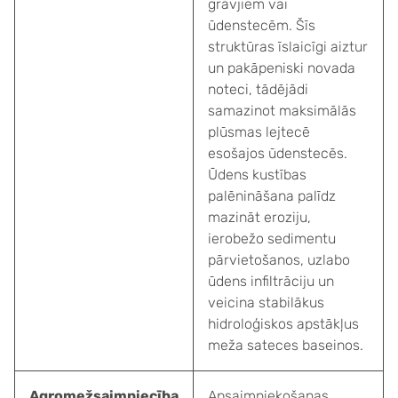
grāvjiem vai
ūdenstecēm. Šīs
struktūras īslaicīgi aiztur
un pakāpeniski novada
noteci, tādējādi
samazinot maksimālās
plūsmas lejtecē
esošajos ūdenstecēs.
Ūdens kustības
palēnināšana palīdz
mazināt eroziju,
ierobežo sedimentu
pārvietošanos, uzlabo
ūdens infiltrāciju un
veicina stabilākus
hidroloģiskos apstākļus
meža sateces baseinos.
Agromežsaimniecība
Apsaimniekošanas