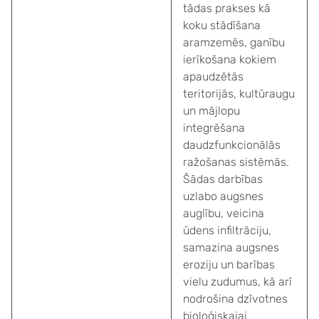
tādas prakses kā
koku stādīšana
aramzemēs, ganību
ierīkošana kokiem
apaudzētās
teritorijās, kultūraugu
un mājlopu
integrēšana
daudzfunkcionālās
ražošanas sistēmās.
Šādas darbības
uzlabo augsnes
auglību, veicina
ūdens infiltrāciju,
samazina augsnes
eroziju un barības
vielu zudumus, kā arī
nodrošina dzīvotnes
bioloģiskajai