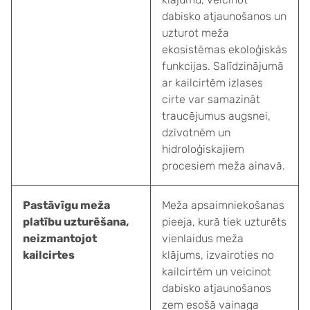
dabisko atjaunošanos un
uzturot meža
ekosistēmas ekoloģiskās
funkcijas. Salīdzinājumā
ar kailcirtēm izlases
cirte var samazināt
traucējumus augsnei,
dzīvotnēm un
hidroloģiskajiem
procesiem meža ainavā.
Pastāvīgu meža
Meža apsaimniekošanas
platību uzturēšana,
pieeja, kurā tiek uzturēts
neizmantojot
vienlaidus meža
kailcirtes
klājums, izvairoties no
kailcirtēm un veicinot
dabisko atjaunošanos
zem esošā vainaga