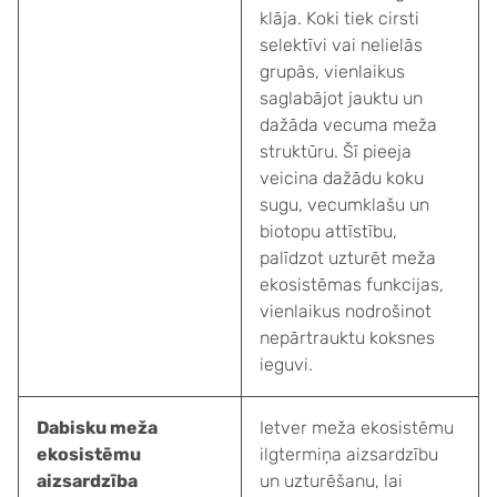
klāja. Koki tiek cirsti
selektīvi vai nelielās
grupās, vienlaikus
saglabājot jauktu un
dažāda vecuma meža
struktūru. Šī pieeja
veicina dažādu koku
sugu, vecumklašu un
biotopu attīstību,
palīdzot uzturēt meža
ekosistēmas funkcijas,
vienlaikus nodrošinot
nepārtrauktu koksnes
ieguvi.
Dabisku meža
Ietver meža ekosistēmu
ekosistēmu
ilgtermiņa aizsardzību
aizsardzība
un uzturēšanu, lai