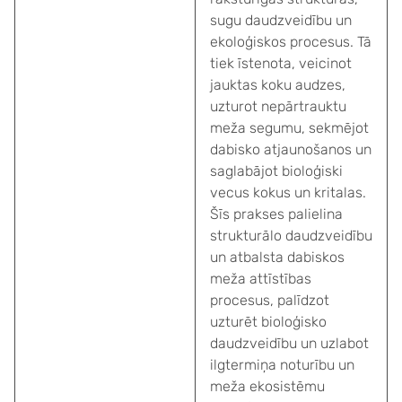
sugu daudzveidību un
ekoloģiskos procesus. Tā
tiek īstenota, veicinot
jauktas koku audzes,
uzturot nepārtrauktu
meža segumu, sekmējot
dabisko atjaunošanos un
saglabājot bioloģiski
vecus kokus un kritalas.
Šīs prakses palielina
strukturālo daudzveidību
un atbalsta dabiskos
meža attīstības
procesus, palīdzot
uzturēt bioloģisko
daudzveidību un uzlabot
ilgtermiņa noturību un
meža ekosistēmu