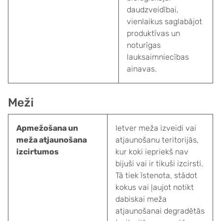
daudzveidībai,
vienlaikus saglabājot
produktīvas un
noturīgas
lauksaimniecības
ainavas.
Meži
Apmežošana un
Ietver meža izveidi vai
meža atjaunošana
atjaunošanu teritorijās,
izcirtumos
kur koki iepriekš nav
bijuši vai ir tikuši izcirsti.
Tā tiek īstenota, stādot
kokus vai ļaujot notikt
dabiskai meža
atjaunošanai degradētās