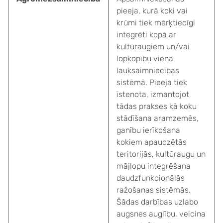
pieeja, kurā koki vai
krūmi tiek mērķtiecīgi
integrēti kopā ar
kultūraugiem un/vai
lopkopību vienā
lauksaimniecības
sistēmā. Pieeja tiek
īstenota, izmantojot
tādas prakses kā koku
stādīšana aramzemēs,
ganību ierīkošana
kokiem apaudzētās
teritorijās, kultūraugu un
mājlopu integrēšana
daudzfunkcionālās
ražošanas sistēmās.
Šādas darbības uzlabo
augsnes auglību, veicina