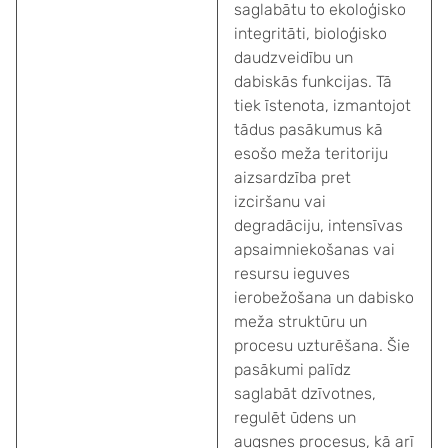
saglabātu to ekoloģisko
integritāti, bioloģisko
daudzveidību un
dabiskās funkcijas. Tā
tiek īstenota, izmantojot
tādus pasākumus kā
esošo meža teritoriju
aizsardzība pret
izciršanu vai
degradāciju, intensīvas
apsaimniekošanas vai
resursu ieguves
ierobežošana un dabisko
meža struktūru un
procesu uzturēšana. Šie
pasākumi palīdz
saglabāt dzīvotnes,
regulēt ūdens un
augsnes procesus, kā arī