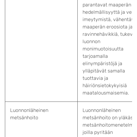
parantavat maaperän
hedelmällisyyttä ja ved
imeytymistä, vähentävä
maaperän eroosiota ja
ravinnehävikkiä, tukeva
luonnon
monimuotoisuutta
tarjoamalla
elinympäristöjä ja
ylläpitävät samalla
tuottavia ja
häiriönsietokykyisiä
maatalousmaisemia.
Luonnonläheinen
Luonnonläheinen
metsänhoito
metsänhoito on yläkäsit
metsänhoitomenetelmill
joilla pyritään