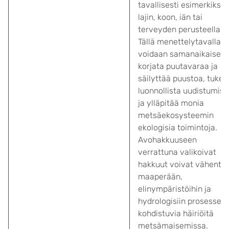
tavallisesti esimerkiksi
lajin, koon, iän tai
terveyden perusteella.
Tällä menettelytavalla
voidaan samanaikaisest
korjata puutavaraa ja
säilyttää puustoa, tukea
luonnollista uudistumist
ja ylläpitää monia
metsäekosysteemin
ekologisia toimintoja.
Avohakkuuseen
verrattuna valikoivat
hakkuut voivat vähentä
maaperään,
elinympäristöihin ja
hydrologisiin prosesseih
kohdistuvia häiriöitä
metsämaisemissa.