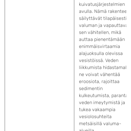
kuivatusjärjestelmien
avulla. Nämä rakenteet
säilyttävät tilapäisesti
valuman ja vapauttavat
sen vähitellen, mikä
auttaa pienentämään
enimmäisvirtaamia
alajuoksulla olevissa
vesistöissä. Veden
liikkumista hidastamalla
ne voivat vähentää
eroosiota, rajoittaa
sedimentin
kulkeutumista, parantaa
veden imeytymistä ja
tukea vakaampia
vesiolosuhteita
metsäisillä valuma-
alueilla.