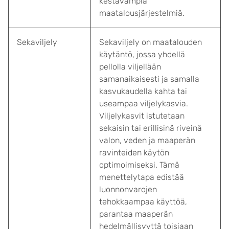
kestävämpiä
maatalousjärjestelmiä.
Sekaviljely
Sekaviljely on maatalouden
käytäntö, jossa yhdellä
pellolla viljellään
samanaikaisesti ja samalla
kasvukaudella kahta tai
useampaa viljelykasvia.
Viljelykasvit istutetaan
sekaisin tai erillisinä riveinä
valon, veden ja maaperän
ravinteiden käytön
optimoimiseksi. Tämä
menettelytapa edistää
luonnonvarojen
tehokkaampaa käyttöä,
parantaa maaperän
hedelmällisyyttä toisiaan