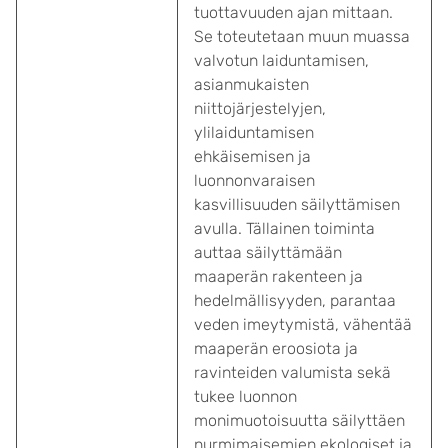
tuottavuuden ajan mittaan.
Se toteutetaan muun muassa
valvotun laiduntamisen,
asianmukaisten
niittojärjestelyjen,
ylilaiduntamisen
ehkäisemisen ja
luonnonvaraisen
kasvillisuuden säilyttämisen
avulla. Tällainen toiminta
auttaa säilyttämään
maaperän rakenteen ja
hedelmällisyyden, parantaa
veden imeytymistä, vähentää
maaperän eroosiota ja
ravinteiden valumista sekä
tukee luonnon
monimuotoisuutta säilyttäen
nurmimaisemien ekologiset ja