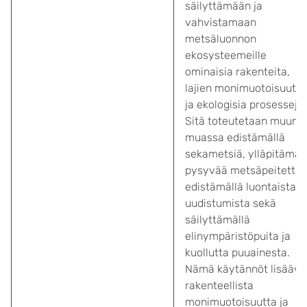
säilyttämään ja
vahvistamaan
metsäluonnon
ekosysteemeille
ominaisia rakenteita,
lajien monimuotoisuutta
ja ekologisia prosesseja.
Sitä toteutetaan muun
muassa edistämällä
sekametsiä, ylläpitämäl
pysyvää metsäpeitettä,
edistämällä luontaista
uudistumista sekä
säilyttämällä
elinympäristöpuita ja
kuollutta puuainesta.
Nämä käytännöt lisäävä
rakenteellista
monimuotoisuutta ja