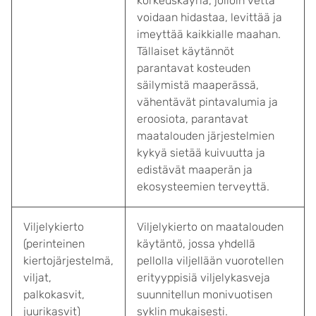
korkeuskäyriä, jolloin vettä
voidaan hidastaa, levittää ja
imeyttää kaikkialle maahan.
Tällaiset käytännöt
parantavat kosteuden
säilymistä maaperässä,
vähentävät pintavalumia ja
eroosiota, parantavat
maatalouden järjestelmien
kykyä sietää kuivuutta ja
edistävät maaperän ja
ekosysteemien terveyttä.
Viljelykierto
Viljelykierto on maatalouden
(perinteinen
käytäntö, jossa yhdellä
kiertojärjestelmä,
pellolla viljellään vuorotellen
viljat,
erityyppisiä viljelykasveja
palkokasvit,
suunnitellun monivuotisen
juurikasvit)
syklin mukaisesti.