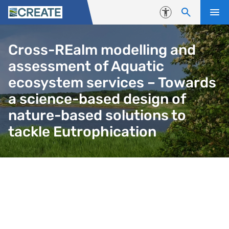
Skip to content
Accessibility
Cross-REalm modelling and
assessment of Aquatic
ecosystem services – Towards
a science-based design of
nature-based solutions to
tackle Eutrophication