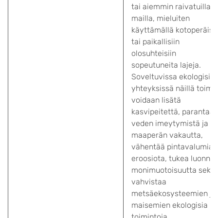
tai aiemmin raivatuilla
mailla, mieluiten
käyttämällä kotoperäisi
tai paikallisiin
olosuhteisiin
sopeutuneita lajeja.
Soveltuvissa ekologisis
yhteyksissä näillä toimil
voidaan lisätä
kasvipeitettä, parantaa
veden imeytymistä ja
maaperän vakautta,
vähentää pintavalumia j
eroosiota, tukea luonno
monimuotoisuutta sekä
vahvistaa
metsäekosysteemien ja 
maisemien ekologisia
toimintoja.