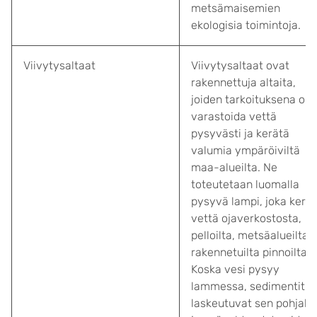
metsämaisemien
ekologisia toimintoja.
Viivytysaltaat
Viivytysaltaat ovat
rakennettuja altaita,
joiden tarkoituksena on
varastoida vettä
pysyvästi ja kerätä
valumia ympäröiviltä
maa-alueilta. Ne
toteutetaan luomalla
pysyvä lampi, joka kerä
vettä ojaverkostosta,
pelloilta, metsäalueilta t
rakennetuilta pinnoilta.
Koska vesi pysyy
lammessa, sedimentit
laskeutuvat sen pohjalle