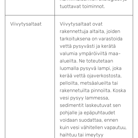
tuottavat toiminnot.
Viivytysaltaat
Viivytysaltaat ovat
rakennettuja altaita, joiden
tarkoituksena on varastoida
vettä pysyvästi ja kerätä
valumia ympäröiviltä maa-
alueilta. Ne toteutetaan
luomalla pysyvä lampi, joka
kerää vettä ojaverkostosta,
pelloilta, metsäalueilta tai
rakennetuilta pinnoilta. Koska
vesi pysyy lammessa,
sedimentit laskeutuvat sen
pohjalle ja epäpuhtaudet
voidaan suodattaa, ennen
kuin vesi vähitellen vapautuu,
haihtuu tai imeytyy