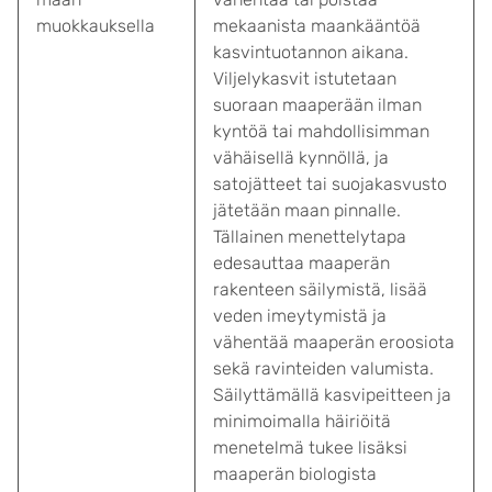
muokkauksella
mekaanista maankääntöä
kasvintuotannon aikana.
Viljelykasvit istutetaan
suoraan maaperään ilman
kyntöä tai mahdollisimman
vähäisellä kynnöllä, ja
satojätteet tai suojakasvusto
jätetään maan pinnalle.
Tällainen menettelytapa
edesauttaa maaperän
rakenteen säilymistä, lisää
veden imeytymistä ja
vähentää maaperän eroosiota
sekä ravinteiden valumista.
Säilyttämällä kasvipeitteen ja
minimoimalla häiriöitä
menetelmä tukee lisäksi
maaperän biologista