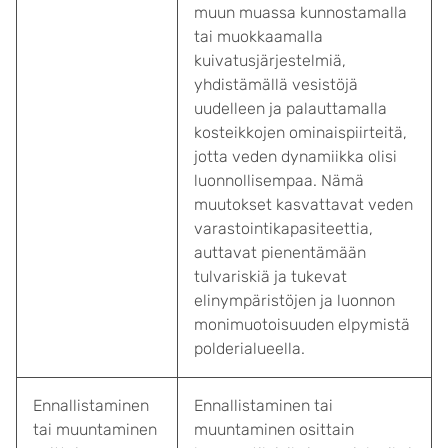
muun muassa kunnostamalla
tai muokkaamalla
kuivatusjärjestelmiä,
yhdistämällä vesistöjä
uudelleen ja palauttamalla
kosteikkojen ominaispiirteitä,
jotta veden dynamiikka olisi
luonnollisempaa. Nämä
muutokset kasvattavat veden
varastointikapasiteettia,
auttavat pienentämään
tulvariskiä ja tukevat
elinympäristöjen ja luonnon
monimuotoisuuden elpymistä
polderialueella.
Ennallistaminen
Ennallistaminen tai
tai muuntaminen
muuntaminen osittain