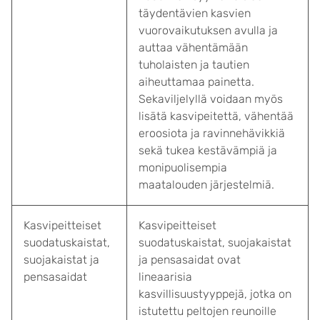
täydentävien kasvien
vuorovaikutuksen avulla ja
auttaa vähentämään
tuholaisten ja tautien
aiheuttamaa painetta.
Sekaviljelyllä voidaan myös
lisätä kasvipeitettä, vähentää
eroosiota ja ravinnehävikkiä
sekä tukea kestävämpiä ja
monipuolisempia
maatalouden järjestelmiä.
Kasvipeitteiset
Kasvipeitteiset
suodatuskaistat,
suodatuskaistat, suojakaistat
suojakaistat ja
ja pensasaidat ovat
pensasaidat
lineaarisia
kasvillisuustyyppejä, jotka on
istutettu peltojen reunoille