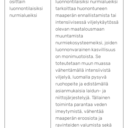
osittain
luonnontilaisiksi nurmialueiksi
luonnontilaisiksi
tarkoittaa huonontuneen
nurmialueiksi
maaperän ennallistamista tai
intensiivisessä viljelykäytössä
olevan maatalousmaan
muuntamista
nurmiekosysteemeiksi, joiden
luonnonvarainen kasvillisuus
on monimuotoista. Se
toteutetaan muun muassa
vähentämällä intensiivistä
viljelyä, luomalla pysyvä
ruohopeite ja edistämällä
asianmukaisia laidun- ja
niittojärjestelyjä. Tällainen
toiminta parantaa veden
imeytymistä, vähentää
maaperän eroosiota ja
ravinteiden valumista sekä