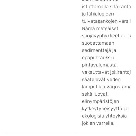
istuttamalla sitä rantoje
ja lähialueiden
tulvatasankojen varsille.
Nämä metsäiset
suojavyöhykkeet auttav
suodattamaan
sedimenttejä ja
epäpuhtauksia
pintavalumasta,
vakauttavat jokirantoja,
säätelevät veden
lämpötilaa varjostamall
sekä luovat
elinympäristöjen
kytkeytyneisyyttä ja
ekologisia yhteyksiä
jokien varrella.