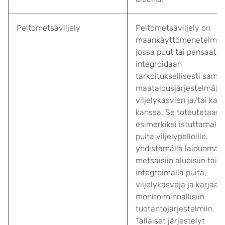
Peltometsäviljely
Peltometsäviljely on
maankäyttömenetelmä,
jossa puut tai pensaat
integroidaan
tarkoituksellisesti sama
maatalousjärjestelmään
viljelykasvien ja/tai karj
kanssa. Se toteutetaan
esimerkiksi istuttamalla
puita viljelypelloille,
yhdistämällä laidunmait
metsäisiin alueisiin tai
integroimalla puita,
viljelykasveja ja karjaa
monitoiminnallisiin
tuotantojärjestelmiin.
Tällaiset järjestelyt