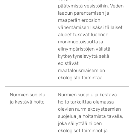
päätymistä vesistöihin. Veden
laadun parantamisen ja
maaperän eroosion
vähentämisen lisäksi tällaiset
alueet tukevat luonnon
monimuotoisuutta ja
elinympäristöjen välistä
kytkeytyneisyyttä sekä
edistävät
maatalousmaisemien
ekologista toimintaa.
Nurmien suojelu
Nurmien suojelu ja kestävä
ja kestävä hoito
hoito tarkoittaa olemassa
olevien nurmiekosysteemien
suojelua ja hoitamista tavalla,
joka säilyttää niiden
ekologiset toiminnot ja