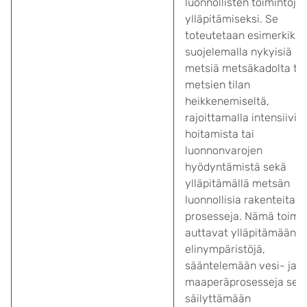
luonnollisten toimintoje
ylläpitämiseksi. Se
toteutetaan esimerkiksi
suojelemalla nykyisiä
metsiä metsäkadolta tai
metsien tilan
heikkenemiseltä,
rajoittamalla intensiivis
hoitamista tai
luonnonvarojen
hyödyntämistä sekä
ylläpitämällä metsän
luonnollisia rakenteita ja
prosesseja. Nämä toime
auttavat ylläpitämään
elinympäristöjä,
sääntelemään vesi- ja
maaperäprosesseja sek
säilyttämään