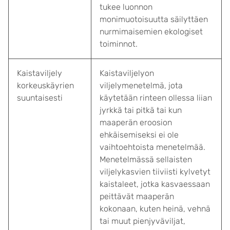
tukee luonnon
monimuotoisuutta säilyttäen
nurmimaisemien ekologiset
toiminnot.
Kaistaviljely
Kaistaviljelyon
korkeuskäyrien
viljelymenetelmä, jota
suuntaisesti
käytetään rinteen ollessa liian
jyrkkä tai pitkä tai kun
maaperän eroosion
ehkäisemiseksi ei ole
vaihtoehtoista menetelmää.
Menetelmässä sellaisten
viljelykasvien tiiviisti kylvetyt
kaistaleet, jotka kasvaessaan
peittävät maaperän
kokonaan, kuten heinä, vehnä
tai muut pienjyväviljat,