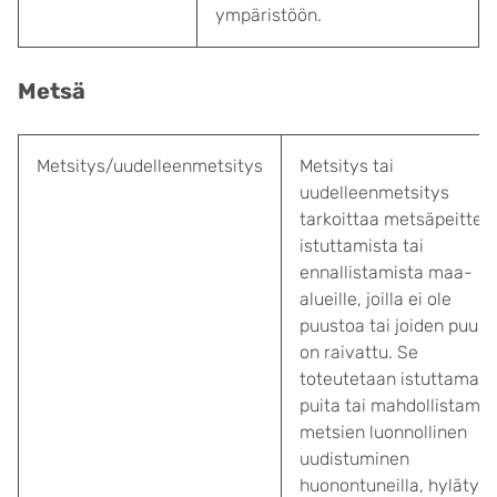
ympäristöön.
Metsä
Metsitys/uudelleenmetsitys
Metsitys tai
uudelleenmetsitys
tarkoittaa metsäpeittee
istuttamista tai
ennallistamista maa-
alueille, joilla ei ole
puustoa tai joiden puust
on raivattu. Se
toteutetaan istuttamall
puita tai mahdollistamal
metsien luonnollinen
uudistuminen
huonontuneilla, hylätyill