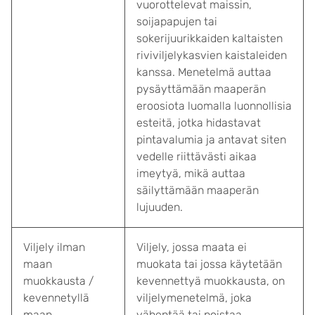
vuorottelevat maissin,
soijapapujen tai
sokerijuurikkaiden kaltaisten
riviviljelykasvien kaistaleiden
kanssa. Menetelmä auttaa
pysäyttämään maaperän
eroosiota luomalla luonnollisia
esteitä, jotka hidastavat
pintavalumia ja antavat siten
vedelle riittävästi aikaa
imeytyä, mikä auttaa
säilyttämään maaperän
lujuuden.
Viljely ilman
Viljely, jossa maata ei
maan
muokata tai jossa käytetään
muokkausta /
kevennettyä muokkausta, on
kevennetyllä
viljelymenetelmä, joka
maan
vähentää tai poistaa