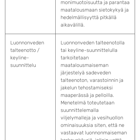
monimuotoisuutta ja parantaa
maatalousmaan sietokykyä ja
hedelmällisyyttä pitkällä
aikavälillä.
Luonnonveden
Luonnonveden talteenotolla
talteenotto /
tai keyline-suunnittelulla
keyline-
tarkoitetaan
suunnittelu
maatalousmaiseman
järjestelyä sadeveden
talteenoton, varastoinnin ja
jakelun tehostamiseksi
maaperässä ja pelloilla.
Menetelmä toteutetaan
suunnittelemalla
viljelymalleja ja vesihuollon
ominaisuuksia siten, että ne
vastaavat luonnonmaiseman