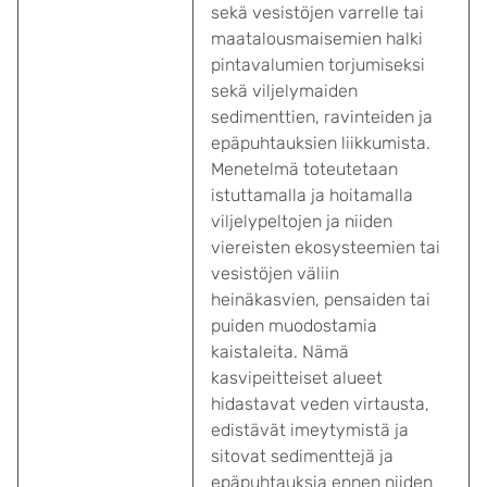
sekä vesistöjen varrelle tai
maatalousmaisemien halki
pintavalumien torjumiseksi
sekä viljelymaiden
sedimenttien, ravinteiden ja
epäpuhtauksien liikkumista.
Menetelmä toteutetaan
istuttamalla ja hoitamalla
viljelypeltojen ja niiden
viereisten ekosysteemien tai
vesistöjen väliin
heinäkasvien, pensaiden tai
puiden muodostamia
kaistaleita. Nämä
kasvipeitteiset alueet
hidastavat veden virtausta,
edistävät imeytymistä ja
sitovat sedimenttejä ja
epäpuhtauksia ennen niiden