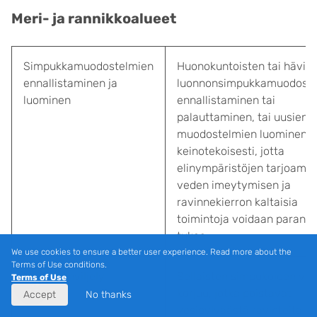
Meri- ja rannikkoalueet
Simpukkamuodostelmien
Huonokuntoisten tai hävin
ennallistaminen ja
luonnonsimpukkamuodoste
luominen
ennallistaminen tai
palauttaminen, tai uusien
muodostelmien luominen
keinotekoisesti, jotta
elinympäristöjen tarjoamis
veden imeytymisen ja
ravinnekierron kaltaisia
toimintoja voidaan paranta
tukea.
We use cookies to ensure a better user experience. Read more about the
Terms of Use conditions.
Simpukanviljely
Sellaisten simpukoiden vilje
Terms of Use
korjuu, jotka poistavat
Accept
No thanks
vesipylväästä ravinteita