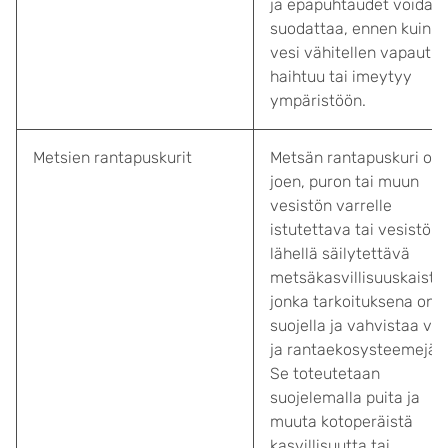
ja epäpuhtaudet voidaa
suodattaa, ennen kuin
vesi vähitellen vapautuu
haihtuu tai imeytyy
ympäristöön.
Metsien rantapuskurit
Metsän rantapuskuri on
joen, puron tai muun
vesistön varrelle
istutettava tai vesistön
lähellä säilytettävä
metsäkasvillisuuskaistal
jonka tarkoituksena on
suojella ja vahvistaa ves
ja rantaekosysteemejä.
Se toteutetaan
suojelemalla puita ja
muuta kotoperäistä
kasvillisuutta tai