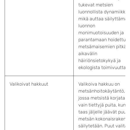
tukevat metsien
luonnollista dynamiikkaa
mikä auttaa säilyttämä
luonnon
monimuotoisuuden ja
parantamaan hoidettuje
metsämaisemien pitkän
aikavälin
häiriönsietokykyä ja
ekologista toimivuutta.
Valikoivat hakkuut
Valikoiva hakkuu on
metsänhoitokäytäntö,
jossa metsistä korjataa
vain tiettyjä puita, kun
taas jäljelle jäävät puut 
metsän kokonaisrakenn
säilytetään. Puut valita