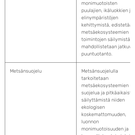
monimuotoisten
puulajien, ikäluokkien ja
elinympäristöjen
kehittymistä, edistetään
metsäekosysteemien
toimintojen säilymistä j
mahdollistetaan jatkuva
puuntuotanto.
Metsänsuojelu
Metsänsuojelulla
tarkoitetaan
metsäekosysteemien
suojelua ja pitkäaikaista
säilyttämistä niiden
ekologisen
koskemattomuuden,
luonnon
monimuotoisuuden ja