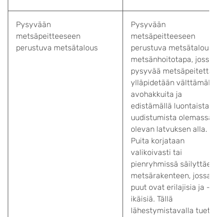
Pysyvään
Pysyvään
metsäpeitteeseen
metsäpeitteeseen
perustuva metsätalous
perustuva metsätalous 
metsänhoitotapa, jossa
pysyvää metsäpeitettä
ylläpidetään välttämällä
avohakkuita ja
edistämällä luontaista
uudistumista olemassa
olevan latvuksen alla.
Puita korjataan
valikoivasti tai
pienryhmissä säilyttäen
metsärakenteen, jossa
puut ovat erilajisia ja -
ikäisiä. Tällä
lähestymistavalla tueta