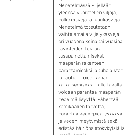
Menetelmässä viljellään
yleensä vuorotellen viljoja,
palkokasveja ja juurikasveja.
Menetelmä toteutetaan
vaihtelemalla viljelykasveja
eri vuodenaikoina tai vuosina
ravinteiden käytön
tasapainottamiseksi,
maaperän rakenteen
parantamiseksi ja tuholaisten
ja tautien noidankehän
katkaisemiseksi. Tällä tavalla
voidaan parantaa maaperän
hedelmällisyyttä, vähentää
kemikaalien tarvetta,
parantaa vedenpidätyskykyä
ja veden imeytymistä sekä
edistää häiriönsietokykyisiä ja