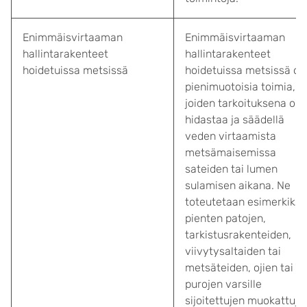
Enimmäisvirtaaman
Enimmäisvirtaaman
hallintarakenteet
hallintarakenteet
hoidetuissa metsissä
hoidetuissa metsissä ov
pienimuotoisia toimia,
joiden tarkoituksena on
hidastaa ja säädellä
veden virtaamista
metsämaisemissa
sateiden tai lumen
sulamisen aikana. Ne
toteutetaan esimerkiksi
pienten patojen,
tarkistusrakenteiden,
viivytysaltaiden tai
metsäteiden, ojien tai
purojen varsille
sijoitettujen muokattuje