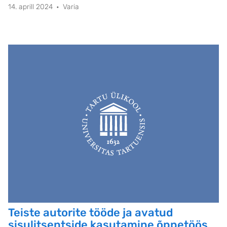
14. aprill 2024
Varia
andmeallikaid.
Teiste autorite tööde ja avatud
sisulitsentside kasutamine õppetöös