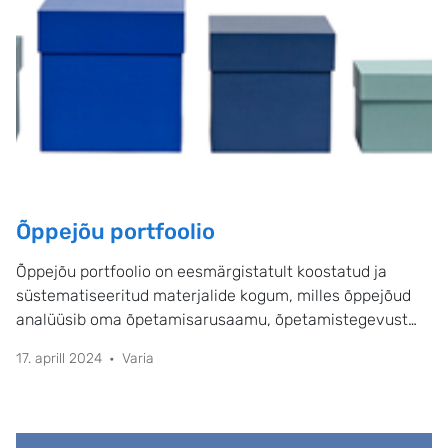
Õppejõu portfoolio
Õppejõu portfoolio on eesmärgistatult koostatud ja
süstematiseeritud materjalide kogum, milles õppejõud
analüüsib oma õpetamisarusaamu, õpetamistegevust
(sh oma õpetamise arendamiseks ettevõetud samme) ja
17. aprill 2024
Varia
õpetamisalast arengut.