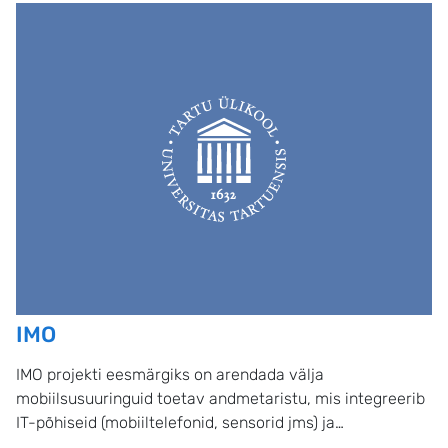
IMO
IMO projekti eesmärgiks on arendada välja
mobiilsusuuringuid toetav andmetaristu, mis integreerib
IT-põhiseid (mobiiltelefonid, sensorid jms) ja
traditsioonilisi (isikupõhised loendused, registrid jms)