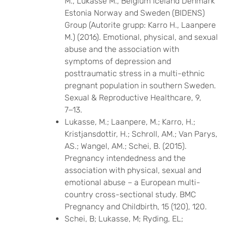
M., Lukasse M., Belgium Iceland Denmark
Estonia Norway and Sweden (BIDENS)
Group (Autorite grupp: Karro H., Laanpere
M.) (2016). Emotional, physical, and sexual
abuse and the association with
symptoms of depression and
posttraumatic stress in a multi-ethnic
pregnant population in southern Sweden.
Sexual & Reproductive Healthcare, 9,
7−13.
Lukasse, M.; Laanpere, M.; Karro, H.;
Kristjansdottir, H.; Schroll, AM.; Van Parys,
AS.; Wangel, AM.; Schei, B. (2015).
Pregnancy intendedness and the
association with physical, sexual and
emotional abuse – a European multi-
country cross-sectional study. BMC
Pregnancy and Childbirth, 15 (120), 120.
Schei, B; Lukasse, M; Ryding, EL;