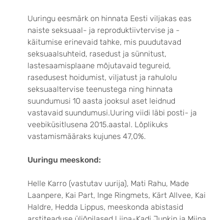
Uuringu eesmärk on hinnata Eesti viljakas eas
naiste seksuaal- ja reproduktiivtervise ja -
käitumise erinevaid tahke, mis puudutavad
seksuaalsuhteid, rasedust ja sünnitust,
lastesaamisplaane mõjutavaid tegureid,
rasedusest hoidumist, viljatust ja rahulolu
seksuaaltervise teenustega ning hinnata
suundumusi 10 aasta jooksul aset leidnud
vastavaid suundumusi.Uuring viidi läbi posti- ja
veebiküsitlusena 2015.aastal. Lõplikuks
vastamismääraks kujunes 47,0%.
Uuringu meeskond:
Helle Karro (vastutav uurija), Mati Rahu, Made
Laanpere, Kai Part, Inge Ringmets, Kärt Allvee, Kai
Haldre, Hedda Lippus, meeskonda abistasid
arstiteaduse üliõpilased Liina-Kadi Junkin ja Miina