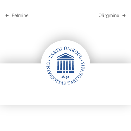
Eelmine
Järgmine
Jalus