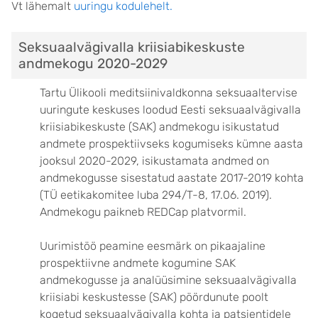
Vt lähemalt
uuringu kodulehelt.
Seksuaalvägivalla kriisiabikeskuste
andmekogu 2020-2029
Tartu Ülikooli meditsiinivaldkonna seksuaaltervise
uuringute keskuses loodud Eesti seksuaalvägivalla
kriisiabikeskuste (SAK) andmekogu isikustatud
andmete prospektiivseks kogumiseks kümne aasta
jooksul 2020-2029, isikustamata andmed on
andmekogusse sisestatud aastate 2017-2019 kohta
(TÜ eetikakomitee luba 294/T-8, 17.06. 2019).
Andmekogu paikneb REDCap platvormil.
Uurimistöö peamine eesmärk on
pikaajaline
prospektiivne andmete kogumine SAK
andmekogusse ja analüüsimine seksuaalvägivalla
kriisiabi keskustesse (SAK) pöördunute poolt
kogetud seksuaalvägivalla kohta ja patsientidele