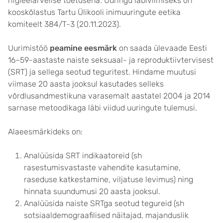
riigieelarvelise toetusena.
Uuringu läbiviimiseks on
kooskõlastus Tartu Ülikooli inimuuringute eetika
komiteelt 384/T-3 (20.11.2023).
Uurimistöö
peamine eesmärk
on saada ülevaade Eesti
16–59-aastaste naiste seksuaal- ja reproduktiivtervisest
(SRT) ja sellega seotud teguritest. Hindame muutusi
viimase 20 aasta jooksul kasutades selleks
võrdlusandmestikuna varasemalt aastatel 2004 ja 2014
sarnase metoodikaga läbi viidud uuringute tulemusi.
Alaeesmärkideks on:
Analüüsida SRT indikaatoreid (sh
rasestumisvastaste vahendite kasutamine,
raseduse katkestamine, viljatuse levimus) ning
hinnata suundumusi 20 aasta jooksul.
Analüüsida naiste SRTga seotud tegureid (sh
sotsiaaldemograafilised näitajad, majanduslik