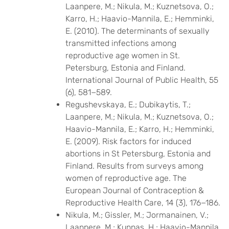
Laanpere, M.; Nikula, M.; Kuznetsova, O.;
Karro, H.; Haavio-Mannila, E.; Hemminki,
E. (2010). The determinants of sexually
transmitted infections among
reproductive age women in St.
Petersburg, Estonia and Finland.
International Journal of Public Health, 55
(6), 581−589.
Regushevskaya, E.; Dubikaytis, T.;
Laanpere, M.; Nikula, M.; Kuznetsova, O.;
Haavio-Mannila, E.; Karro, H.; Hemminki,
E. (2009). Risk factors for induced
abortions in St Petersburg, Estonia and
Finland. Results from surveys among
women of reproductive age. The
European Journal of Contraception &
Reproductive Health Care, 14 (3), 176−186.
Nikula, M.; Gissler, M.; Jormanainen, V.;
Laanpere, M.; Kunnas, H.; Haavio-Mannila,