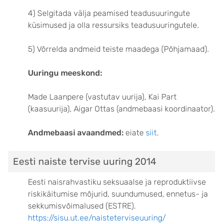
4) Selgitada välja peamised teadusuuringute
küsimused ja olla ressursiks teadusuuringutele.
5)
Võrrelda andmeid teiste maadega (Põhjamaad).
Uuringu meeskond:
Made Laanpere (vastutav uurija), Kai Part
(kaasuurija), Aigar Ottas (andmebaasi koordinaator).
Andmebaasi avaandmed:
eiate
siit
.
Eesti naiste tervise uuring 2014
Eesti naisrahvastiku seksuaalse ja reproduktiivse
riskikäitumise mõjurid, suundumused, ennetus- ja
sekkumisvõimalused (ESTRE).
https://sisu.ut.ee/naisteterviseuuring/