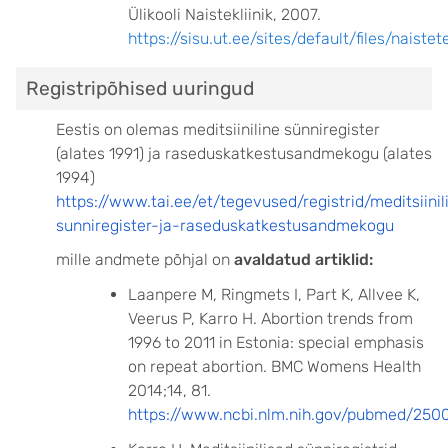
Ülikooli Naistekliinik, 2007.
https://sisu.ut.ee/sites/default/files/naist
Registripõhised uuringud
Eestis on olemas meditsiiniline sünniregister
(alates 1991) ja raseduskatkestusandmekogu (alates
1994)
https://www.tai.ee/et/tegevused/registrid/meditsiinil
sunniregister-ja-raseduskatkestusandmekogu
mille andmete põhjal on
avaldatud artiklid:
Laanpere M, Ringmets I, Part K, Allvee K,
Veerus P, Karro H. Abortion trends from
1996 to 2011 in Estonia: special emphasis
on repeat abortion. BMC Womens Health
2014;14, 81.
https://www.ncbi.nlm.nih.gov/pubmed/250