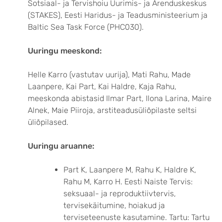
Sotsiaal- ja Tervishoiu Uurimis- ja Arenduskeskus
(STAKES), Eesti Haridus- ja Teadusministeerium ja
Baltic Sea Task Force (PHC030).
Uuringu meeskond:
Helle Karro (vastutav uurija), Mati Rahu, Made
Laanpere, Kai Part, Kai Haldre, Kaja Rahu,
meeskonda abistasid Ilmar Part, Ilona Larina, Maire
Alnek, Maie Piiroja, arstiteadusüliõpilaste seltsi
üliõpilased.
Uuringu aruanne:
Part K, Laanpere M, Rahu K, Haldre K,
Rahu M, Karro H. Eesti Naiste Tervis:
seksuaal- ja reproduktiivtervis,
tervisekäitumine, hoiakud ja
terviseteenuste kasutamine. Tartu: Tartu