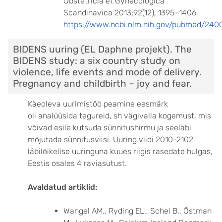
Obstetricia et Gynecologica
Scandinavica 2013;92(12), 1395−1406.
https://www.ncbi.nlm.nih.gov/pubmed/240
BIDENS uuring (EL Daphne projekt). The
BIDENS study: a six country study on
violence, life events and mode of delivery.
Pregnancy and childbirth – joy and fear.
Käeoleva uurimistöö peamine eesmärk
oli analüüsida tegureid, sh vägivalla kogemust, mis
võivad esile kutsuda sünnitushirmu ja seeläbi
mõjutada sünnitusviisi.
Uuring viidi 2010-2102
läbilõikelise uuringuna kuues riigis rasedate hulgas,
Eestis osales 4 raviasutust.
Avaldatud artiklid:
Wangel AM., Ryding EL., Schei B., Östman