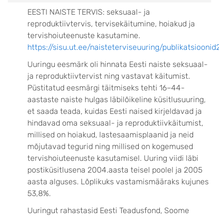
EESTI NAISTE TERVIS: seksuaal- ja
reproduktiivtervis, tervisekäitumine, hoiakud ja
tervishoiuteenuste kasutamine.
https://sisu.ut.ee/naisteterviseuuring/publikatsiooni
Uuringu eesmärk oli hinnata Eesti naiste seksuaal-
ja reproduktiivtervist ning vastavat käitumist.
Püstitatud eesmärgi täitmiseks tehti 16–44-
aastaste naiste hulgas läbilõikeline küsitlusuuring,
et saada teada, kuidas Eesti naised kirjeldavad ja
hindavad oma seksuaal- ja reproduktiivkäitumist,
millised on hoiakud, lastesaamisplaanid ja neid
mõjutavad tegurid ning millised on kogemused
tervishoiuteenuste kasutamisel. Uuring viidi läbi
postiküsitlusena 2004.aasta teisel poolel ja 2005
aasta alguses. Lõplikuks vastamismääraks kujunes
53,8%.
Uuringut rahastasid Eesti Teadusfond, Soome