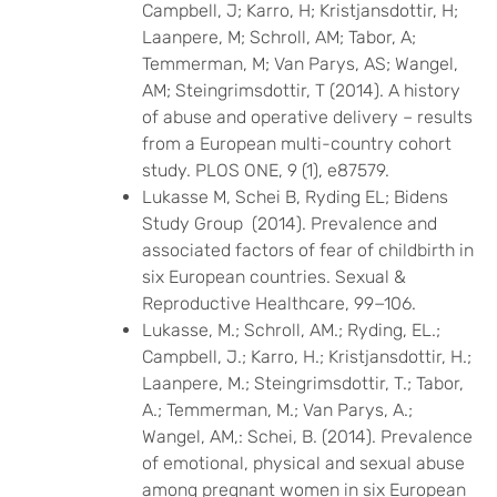
Campbell, J; Karro, H; Kristjansdottir, H;
Laanpere, M; Schroll, AM; Tabor, A;
Temmerman, M; Van Parys, AS; Wangel,
AM; Steingrimsdottir, T (2014). A history
of abuse and operative delivery – results
from a European multi-country cohort
study. PLOS ONE, 9 (1), e87579.
Lukasse M, Schei B, Ryding EL; Bidens
Study Group (2014). Prevalence and
associated factors of fear of childbirth in
six European countries. Sexual &
Reproductive Healthcare, 99−106.
Lukasse, M.; Schroll, AM.; Ryding, EL.;
Campbell, J.; Karro, H.; Kristjansdottir, H.;
Laanpere, M.; Steingrimsdottir, T.; Tabor,
A.; Temmerman, M.; Van Parys, A.;
Wangel, AM,: Schei, B. (2014). Prevalence
of emotional, physical and sexual abuse
among pregnant women in six European