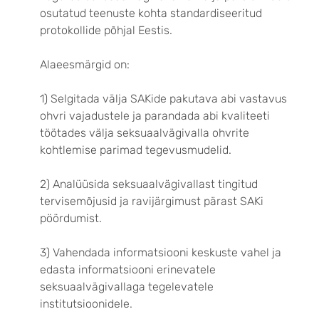
osutatud teenuste kohta standardiseeritud
protokollide põhjal Eestis.
Alaeesmärgid on:
1) Selgitada välja SAKide pakutava abi vastavus
ohvri vajadustele ja parandada abi kvaliteeti
töötades välja seksuaalvägivalla ohvrite
kohtlemise parimad tegevusmudelid.
2)
Analüüsida seksuaalvägivallast tingitud
tervisemõjusid ja ravijärgimust pärast SAKi
pöördumist.
3) Vahendada informatsiooni keskuste vahel ja
edasta informatsiooni erinevatele
seksuaalvägivallaga tegelevatele
institutsioonidele.