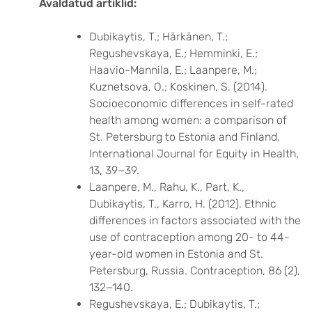
Avaldatud artiklid:
Dubikaytis, T.; Härkänen, T.;
Regushevskaya, E.; Hemminki, E.;
Haavio-Mannila, E.; Laanpere, M.;
Kuznetsova, O.; Koskinen, S. (2014).
Socioeconomic differences in self-rated
health among women: a comparison of
St. Petersburg to Estonia and Finland.
International Journal for Equity in Health,
13, 39−39.
Laanpere, M., Rahu, K., Part, K.,
Dubikaytis, T., Karro, H. (2012). Ethnic
differences in factors associated with the
use of contraception among 20- to 44-
year-old women in Estonia and St.
Petersburg, Russia. Contraception, 86 (2),
132−140.
Regushevskaya, E.; Dubikaytis, T.;