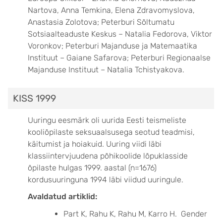
Nartova, Anna Temkina, Elena Zdravomyslova,
Anastasia Zolotova; Peterburi Sõltumatu
Sotsiaalteaduste Keskus – Natalia Fedorova, Viktor
Voronkov; Peterburi Majanduse ja Matemaatika
Instituut – Gaiane Safarova; Peterburi Regionaalse
Majanduse Instituut – Natalia Tchistyakova.
KISS 1999
Uuringu eesmärk oli uurida Eesti teismeliste
kooliõpilaste seksuaalsusega seotud teadmisi,
käitumist ja hoiakuid. Uuring viidi läbi
klassiintervjuudena põhikoolide lõpuklasside
õpilaste hulgas 1999. aastal (n=1676)
kordusuuringuna 1994 läbi viidud uuringule.
Avaldatud artiklid:
Part K, Rahu K, Rahu M, Karro H. Gender