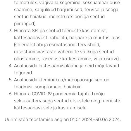
toimetulek, vägivalla kogemine, seksuaalhariduse
saamine, kahjulikud harjumused, tervise ja sooga
seotud hoiakud, menstruatsiooniga seotud
piirangud).
Hinnata SRTga seotud teenuste kasutamist,
kättesaadavust, rahulolu, barjääre ja muutusi ajas
(sh eriarstiabi ja esmatasandi tervishoid,
rasestumisvastaste vahendite valikuga seotud
nõustamine, raseduse katkestamine, viljatusravi).
Analüüsida lastesaamisplaane ja neid mõjutavaid
tegureid.
Analüüsida üleminekua/menopausiga seotud
teadmisi, sümptomeid, hoiakuid.
Hinnata COVID-19 pandeemia tajutud mõju
seksuaaltervisega seotud otsustele ning teenuste
kättesaadavusele ja kasutamisele.
Uurimistöö teostamise aeg on 01.01.2024–30.06.2024.