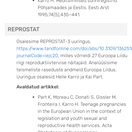
Karro H. Meditsiinilised sünniregistrid
Põhjamaades ja Eestis. Eesti Arst
1995;74(5),435−441.
REPROSTAT
Osalesime REPROSTAT-3 uuringus,
https://www.tandfonline.com/doi/abs/10.3109/136251
journalCode=iejc20
,
milles võrreldi 27 Euroopa Liidu
riigi reproduktiivtervise näitajaid. Analüüsisime
teismeliste raseduste andmeid Euroopa Liidus.
Uuringus osalesid Helle Karro ja Kai Part.
Avaldatud artikkel:
Part K, Moreau C, Donati S, Gissler M,
Fronteira I, Karro H. Teenage pregnancies
in the European Union in the context of
legislation and youth sexual and
reproductive health services. Acta