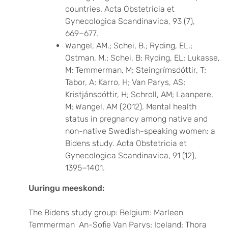
countries. Acta Obstetricia et
Gynecologica Scandinavica, 93 (7),
669−677.
Wangel, AM.; Schei, B.; Ryding, EL.;
Ostman, M.; Schei, B; Ryding, EL; Lukasse,
M; Temmerman, M; Steingrímsdóttir, T;
Tabor, A; Karro, H; Van Parys, AS;
Kristjánsdóttir, H; Schroll, AM; Laanpere,
M; Wangel, AM (2012). Mental health
status in pregnancy among native and
non-native Swedish-speaking women: a
Bidens study. Acta Obstetricia et
Gynecologica Scandinavica, 91 (12),
1395−1401.
Uuringu meeskond:
The Bidens study group: Belgium: Marleen
Temmerman An-Sofie Van Parys; Iceland: Thora