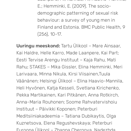
E.; Hemminki, E. (2009). The socio-
demographic patterning of sexual risk
behaviour: a survey of young men in
Finland and Estonia. BMC Public Health, 9
(256), 10-17.
Uuringu meeskond:
Tartu Ülikool – Mare Ainsaar,
Kai Haldre, Helle Karro, Made Laanpere, Kai Part;
Eesti Tervise Arengu Instituut – Kaja Rahu, Mati
Rahu; STAKES – Mika Gissler, Elina Hemminki, Meri
Larivaara, Minna Nikula, Kirsi Viisainen,Tuula
Väänänen; Helsingi Ülikool – Elina Haavio-Mannila,
Heli Hyvönen, Katja Kesseli, Svetlana Kirichenko,
Pekka Martikainen, Kari Pitkänen, Anna Rotkirch,
Anna-Maria Rouhonen; Soome Rahvatervishoiu
Instituut – Päivikki Koponen; Peterburi
Meditsiiniakadeemia – Tatiana Dubikaytis, Olga
Kuznetsova, Elena Regushevskaya; Peterburi
Euroopa Ülikool – Zhanna Chernova, Nadezhda