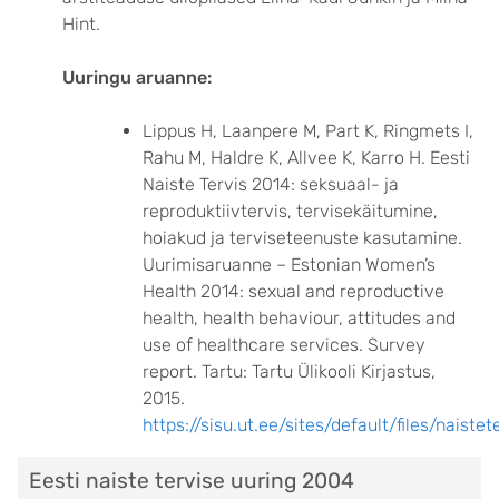
Hint.
Uuringu aruanne:
Lippus H, Laanpere M, Part K, Ringmets I,
Rahu M, Haldre K, Allvee K, Karro H. Eesti
Naiste Tervis 2014: seksuaal- ja
reproduktiivtervis, tervisekäitumine,
hoiakud ja terviseteenuste kasutamine.
Uurimisaruanne – Estonian Women’s
Health 2014: sexual and reproductive
health, health behaviour, attitudes and
use of healthcare services. Survey
report. Tartu: Tartu Ülikooli Kirjastus,
2015.
https://sisu.ut.ee/sites/default/files/naist
Eesti naiste tervise uuring 2004