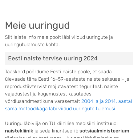
Meie uuringud
Siit leiate info meie poolt läbi viidud uuringute ja
uuringutulemuste kohta.
Eesti naiste tervise uuring 2024
Taaskord pöördume Eesti naiste poole, et saada
ülevaade täna Eesti 16–59-aastaste naiste seksuaal- ja
reproduktiivtervist mõjutavatest teguritest, naiste
vajadustest ja kogemustest kasutades
võrdlusandmestikuna varasemalt
2004. a ja 2014. aastal
sama metoodikaga läbi viidud uuringute tulemusi
.
Uuringu läbiviija on TÜ kliinilise medisiini instituudi
naistekliinik
ja seda finantseerib
sotsiaalministeerium