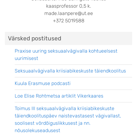
kaasprofessor 0,5 k.
made.laanpere@ut.ee
+372 5019588
Värsked postitused
Praxise uuring seksuaalvägivalla kohtueelsest
uurimisest
Seksuaalvägivalla kriisiabikeskuste täiendkoolitus
Kuula Erasmuse podcasti
Loe Elise Rohtmetsa artiklit Vikerkaares
Toimus III seksuaalvägivalla kriisiabikeskuste
täiendkoolituspäev naistevastasest vägivallast,
soolisest võrdõiguslikkusest ja nn.
nõusolekuseadusest