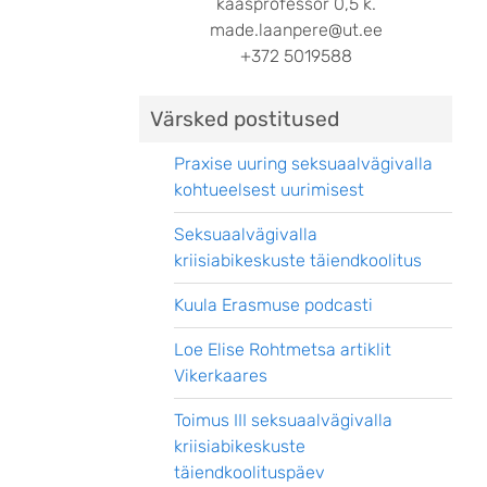
kaasprofessor 0,5 k.
made.laanpere@ut.ee
+372 5019588
Värsked postitused
Praxise uuring seksuaalvägivalla
kohtueelsest uurimisest
Seksuaalvägivalla
kriisiabikeskuste täiendkoolitus
Kuula Erasmuse podcasti
Loe Elise Rohtmetsa artiklit
Vikerkaares
Toimus III seksuaalvägivalla
kriisiabikeskuste
täiendkoolituspäev