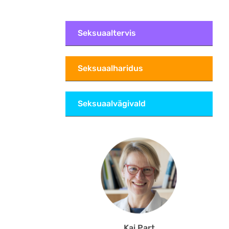
Seksuaaltervis
Seksuaalharidus
Seksuaalvägivald
Kai Part