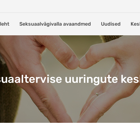
leht
Seksuaalvägivalla avaandmed
Uudised
Kes
ksuaaltervise uuringute ke