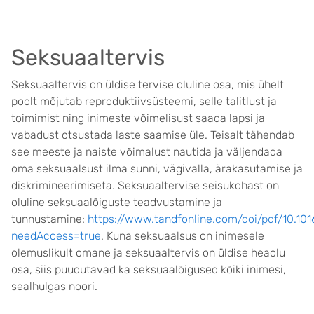
Seksuaaltervis
Seksuaaltervis on üldise tervise oluline osa, mis ühelt
poolt mõjutab reproduktiivsüsteemi, selle talit­lust ja
toimimist ning inimeste võimelisust saada lapsi ja
vabadust otsustada laste saamise üle. Teisalt tähendab
see meeste ja naiste võimalust nautida ja väljendada
oma seksuaalsust ilma sunni, vägivalla, ärakasutamise ja
diskrimineerimiseta.
Seksuaaltervise seisukohast on
oluline seksuaalõiguste teadvustamine ja
tunnustamine:
https://www.tandfonline.com/doi/pdf/10.1016
needAccess=true
.
Kuna seksuaalsus on inimesele
olemuslikult omane ja seksuaaltervis on üldise heaolu
osa, siis puudutavad ka seksuaalõigused kõiki inimesi,
sealhulgas noori.