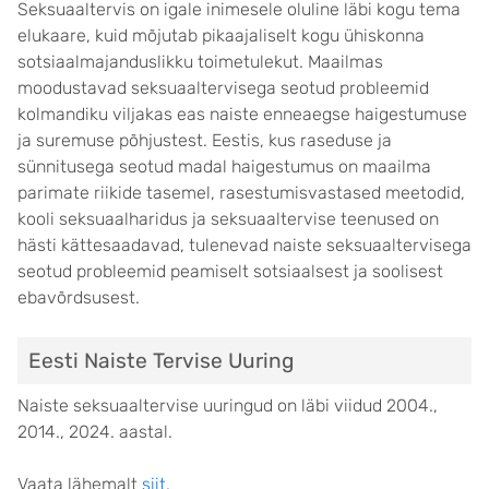
Seksuaaltervis on igale inimesele oluline läbi kogu tema
elukaare, kuid mõjutab pikaajaliselt kogu ühiskonna
sotsiaalmajanduslikku toimetulekut. M
aailmas
moodustavad
s
eksuaaltervisega seotud probleemid
kolmandiku viljakas eas naiste enneaegse haigestumuse
ja suremuse põhjustest. Eestis, kus raseduse ja
sünnitusega seotud madal haigestumus on maailma
parimate riikide tasemel, rasestumisvastased meetodid,
kooli seksuaalharidus ja seksuaaltervise teenused on
hästi kättesaadavad, tulenevad naiste seksuaaltervisega
seotud probleemid peamiselt sotsiaalsest ja soolisest
ebavõrdsusest.
Eesti Naiste Tervise Uuring
Naiste seksuaaltervise uuringud on läbi viidud 2004.,
2014., 2024. aastal.
Vaata lähemalt
siit
.