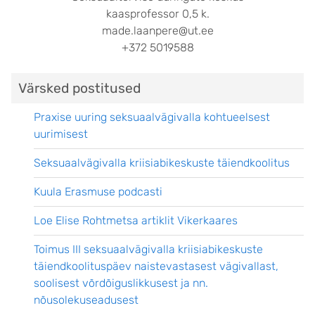
kaasprofessor 0,5 k.
made.laanpere@ut.ee
+372 5019588
Värsked postitused
Praxise uuring seksuaalvägivalla kohtueelsest
uurimisest
Seksuaalvägivalla kriisiabikeskuste täiendkoolitus
Kuula Erasmuse podcasti
Loe Elise Rohtmetsa artiklit Vikerkaares
Toimus III seksuaalvägivalla kriisiabikeskuste
täiendkoolituspäev naistevastasest vägivallast,
soolisest võrdõiguslikkusest ja nn.
nõusolekuseadusest