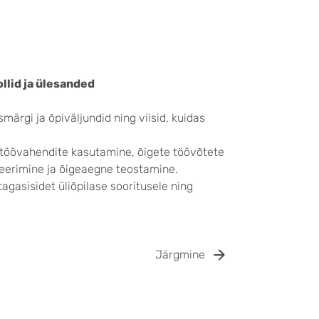
llid ja ülesanded
märgi ja õpiväljundid ning viisid, kuidas
sh töövahendite kasutamine, õigete töövõtete
eerimine ja õigeaegne teostamine.
tagasisidet üliõpilase sooritusele ning
Järgmine