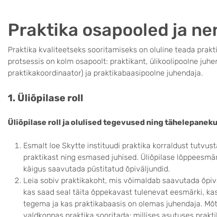
Praktika osapooled ja nen
Praktika kvaliteetseks sooritamiseks on oluline teada prakti
protsessis on kolm osapoolt: praktikant, ülikoolipoolne juhe
praktikakoordinaator) ja praktikabaasipoolne juhendaja.
1. Üliõpilase roll
Üliõpilase roll ja olulised tegevused ning tähelepanek
Esmalt loe Skytte instituudi praktika korraldust tutvus
praktikast ning esmased juhised. Üliõpilase lõppeesmärk
käigus saavutada püstitatud õpiväljundid.
Leia sobiv praktikakoht, mis võimaldab saavutada õpiväl
kas saad seal täita õppekavast tulenevat eesmärki, ka
tegema ja kas praktikabaasis on olemas juhendaja. Mõtle
valdkonnas praktika sooritada; millises asutuses praktik