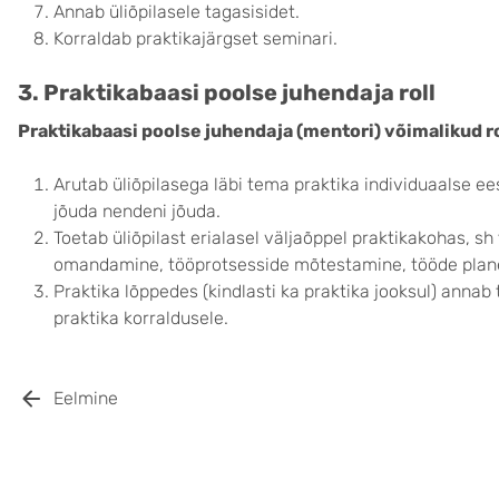
Annab üliõpilasele tagasisidet.
Korraldab praktikajärgset seminari.
3. Praktikabaasi poolse juhendaja roll
Praktikabaasi poolse juhendaja (mentori) võimalikud ro
Arutab üliõpilasega läbi tema praktika individuaalse ees
jõuda nendeni jõuda.
Toetab üliõpilast erialasel väljaõppel praktikakohas, 
omandamine, tööprotsesside mõtestamine, tööde plan
Praktika lõppedes (kindlasti ka praktika jooksul) annab 
praktika korraldusele.
Eelmine