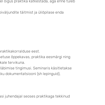
sel õigus praktika katkestada, aga enne tuleb
väljundite täitmist ja üliõpilase enda
praktikakorralduse eest.
setuse õppekavas, praktika eesmärgi ning
kale tervikuna.
 läbimise tingimusi. Seminaris käsitletakse
kku dokumentatsiooni (sh lepinguid),
aasi juhendajal seoses praktikaga tekkinud