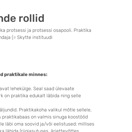
de rollid
ka protsessi ja protsessi osapooli. Praktika
ndaja (= Skytte instituudi
ud praktikale minnes:
tavat lehekülge. Seal saad ülevaate
 on praktika edukalt läbida ning selle
jundid. Praktikakoha valikul mõtle sellele,
s praktikabaas on valmis sinuga koostööd
 läbi oma soovid ja/või eelistused: millises
a läbida (riigiasutuses, äriettevõttes,