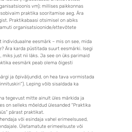
ganisatsioonis vm); millises paikkonnas
ks sobivaim praktika sooritamise aeg. Ära
st. Praktikabaasi otsimisel on abiks
samuti organisatsioonide/ettevõtete
lt individuaalne eesmärk – mis on see, mida
? Ära karda püstitada suurt eesmärki. Isegi
a, miks just nii läks. Ja see on üks parimaid
aktika eesmärk peab olema õigesti
ärgi ja õpiväljundid, on hea tava vormistada
innituskiri”). Leping võib sisaldada ka
a tegevust mitte ainult üles märkida ja
ines on selleks mõeldud ülesanded “Praktika
üs” pärast praktikat.
juhendaja või esindaja vahel erimeelsused,
hendajale. Ületamatute erimeelsuste või