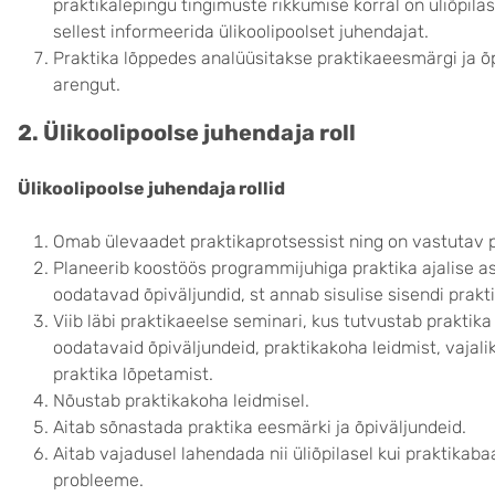
praktikalepingu tingimuste rikkumise korral on üliõpila
sellest informeerida ülikoolipoolset juhendajat.
Praktika lõppedes analüüsitakse praktikaeesmärgi ja õpi
arengut.
2. Ülikoolipoolse juhendaja roll
Ülikoolipoolse juhendaja rollid
Omab ülevaadet praktikaprotsessist ning on vastutav 
Planeerib koostöös programmijuhiga praktika ajalise a
oodatavad õpiväljundid, st annab sisulise sisendi prakti
Viib läbi praktikaeelse seminari, kus tutvustab praktika
oodatavaid õpiväljundeid, praktikakoha leidmist, vajali
praktika lõpetamist.
Nõustab praktikakoha leidmisel.
Aitab sõnastada praktika eesmärki ja õpiväljundeid.
Aitab vajadusel lahendada nii üliõpilasel kui praktikab
probleeme.