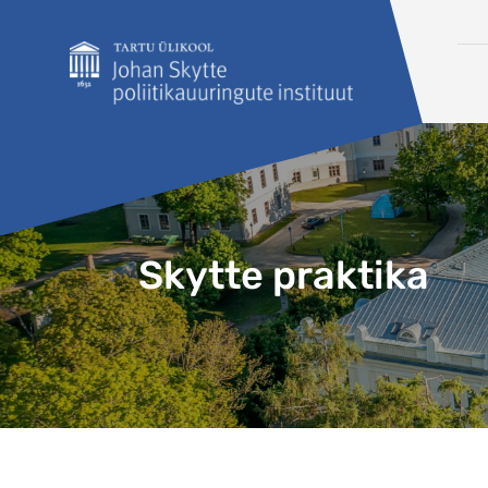
Liigu edasi põhisisu juurde
Skytte praktika