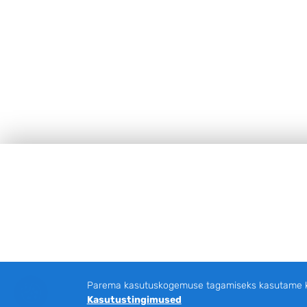
Jalus
Parema kasutuskogemuse tagamiseks kasutame küp
Kasutustingimused