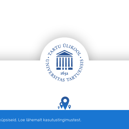
Tartu Ülikooli hooned kaardil
siseid. Loe lähemalt kasutustingimustest.