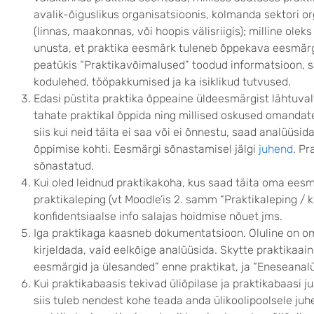
avalik-õiguslikus organisatsioonis, kolmanda sektori or
(linnas, maakonnas, või hoopis välisriigis); milline ole
unusta, et praktika eesmärk tuleneb õppekava eesmärgi
peatükis “Praktikavõimalused” toodud informatsioon, 
kodulehed, tööpakkumised ja ka isiklikud tutvused.
Edasi püstita praktika õppeaine üldeesmärgist lähtuva
tahate praktikal õppida ning millised oskused omandate
siis kui neid täita ei saa või ei õnnestu, saad analüüsid
õppimise kohti. Eesmärgi sõnastamisel jälgi
juhend
. Pr
sõnastatud.
Kui oled leidnud praktikakoha, kus saad täita oma eesm
praktikaleping (vt Moodle’is 2. samm “Praktikaleping / k
konfidentsiaalse info salajas hoidmise nõuet jms.
Iga praktikaga kaasneb dokumentatsioon. Oluline on om
kirjeldada, vaid eelkõige analüüsida. Skytte praktikaa
eesmärgid ja ülesanded” enne praktikat, ja “Eneseanalü
Kui praktikabaasis tekivad üliõpilase ja praktikabaasi 
siis tuleb nendest kohe teada anda ülikoolipoolsele ju