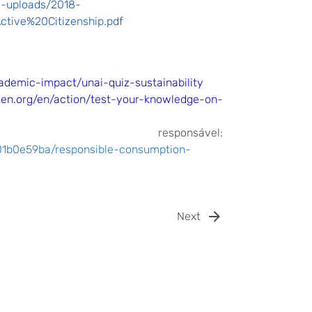
le-uploads/2018-
ive%20Citizenship.pdf
ademic-impact/unai-quiz-sustainability
izen.org/en/action/test-your-knowledge-on-
 responsável
:
001b0e59ba/responsible-consumption-
Next