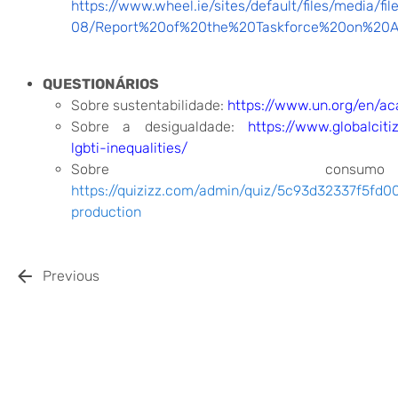
https://www.wheel.ie/sites/default/files/media/fi
08/Report%20of%20the%20Taskforce%20on%20Act
QUESTIONÁRIOS
Sobre sustentabilidade
:
https://www.un.org/en/ac
Sobre a desigualdade
:
https://www.globalcit
lgbti-inequalities/
Sobre consumo
https://quizizz.com/admin/quiz/5c93d32337f5fd
production
Previous