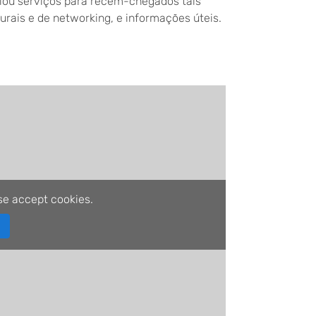
iou serviços para recém-chegados tais
urais e de networking, e informações úteis.
se accept cookies.