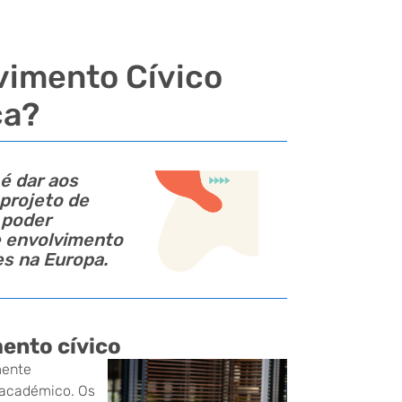
vimento Cívico
ca?
é dar aos
 projeto de
 poder
e envolvimento
es na Europa.
ento cívico
mente
o académico. Os