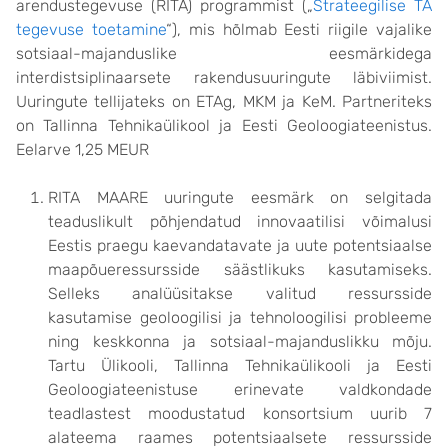
arendustegevuse (RITA) programmist („
Strateegilise TA
tegevuse toetamine
“), mis hõlmab Eesti riigile vajalike
sotsiaal-majanduslike eesmärkidega
interdistsiplinaarsete rakendusuuringute läbiviimist.
Uuringute tellijateks on ETAg, MKM ja KeM. Partneriteks
on Tallinna Tehnikaülikool ja Eesti Geoloogiateenistus.
Eelarve 1,25 MEUR
RITA MAARE uuringute eesmärk on selgitada
teaduslikult põhjendatud innovaatilisi võimalusi
Eestis praegu kaevandatavate ja uute potentsiaalse
maapõueressursside säästlikuks kasutamiseks.
Selleks analüüsitakse valitud ressursside
kasutamise geoloogilisi ja tehnoloogilisi probleeme
ning keskkonna ja sotsiaal-majanduslikku mõju.
Tartu Ülikooli, Tallinna Tehnikaülikooli ja Eesti
Geoloogiateenistuse erinevate valdkondade
teadlastest moodustatud konsortsium uurib 7
alateema raames potentsiaalsete ressursside