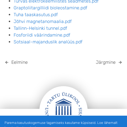
Turvas elektrokeemilistes seadmetes.pdf
Graptoliitargilliidi bioleostamine.pdf
Tuha taaskasutus.pdf
Jõhvi magnetanomaalia.pdf
Tallinn-Helsinki tunnel.pdf
Fosforiidi väärindamine.pdf
Sotsiaal-majanduslik analüüs.pdf
Eelmine
Järgmine
Parema kasutuskogemuse tagamiseks kasutame küpsiseid. Loe lähemalt
Jalus