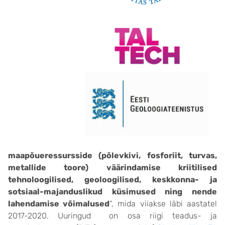
maapõueressursside (põlevkivi, fosforiit, turvas,
metallide toore) väärindamise kriitilised
tehnoloogilised, geoloogilised, keskkonna- ja
sotsiaal-majanduslikud küsimused ning nende
lahendamise võimalused
“, mida viiakse läbi aastatel
2017-2020. Uuringud on osa riigi teadus- ja