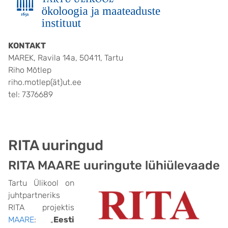
KONTAKT
MAREK, Ravila 14a, 50411, Tartu
Riho Mõtlep
riho.motlep(ät)ut.ee
tel: 7376689
RITA uuringud
RITA MAARE uuringute lühiülevaade
Tartu Ülikool on
juhtpartneriks
RITA projektis
MAARE
: „
Eesti