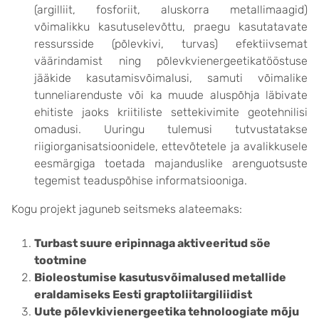
(argilliit, fosforiit, aluskorra metallimaagid)
võimalikku kasutuselevõttu, praegu kasutatavate
ressursside (põlevkivi, turvas) efektiivsemat
väärindamist ning põlevkvienergeetikatööstuse
jääkide kasutamisvõimalusi, samuti võimalike
tunneliarenduste või ka muude aluspõhja läbivate
ehitiste jaoks kriitiliste settekivimite geotehnilisi
omadusi. Uuringu tulemusi tutvustatakse
riigiorganisatsioonidele, ettevõtetele ja avalikkusele
eesmärgiga toetada majanduslike arenguotsuste
tegemist teaduspõhise informatsiooniga.
Kogu projekt jaguneb seitsmeks alateemaks:
Turbast suure eripinnaga aktiveeritud söe
tootmine
Bioleostumise kasutusvõimalused metallide
eraldamiseks Eesti graptoliitargiliidist
Uute põlevkivienergeetika tehnoloogiate mõju