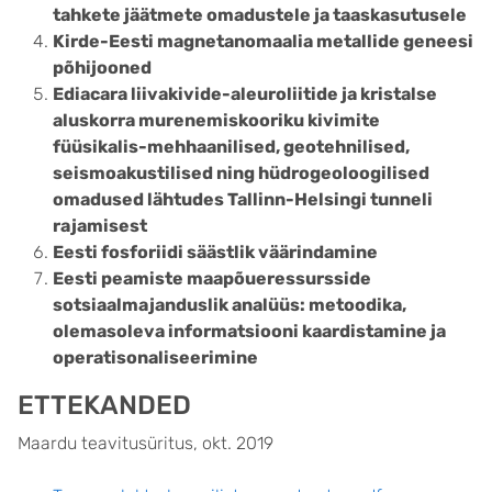
tahkete jäätmete omadustele ja taaskasutusele
Kirde-Eesti magnetanomaalia metallide geneesi
põhijooned
Ediacara liivakivide-aleuroliitide ja kristalse
aluskorra murenemiskooriku kivimite
füüsikalis-mehhaanilised, geotehnilised,
seismoakustilised ning hüdrogeoloogilised
omadused lähtudes Tallinn-Helsingi tunneli
rajamisest
Eesti fosforiidi säästlik väärindamine
Eesti peamiste maapõueressursside
sotsiaalmajanduslik analüüs: metoodika,
olemasoleva informatsiooni kaardistamine ja
operatisonaliseerimine
ETTEKANDED
Maardu teavitusüritus, okt. 2019