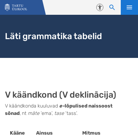
Liigu edasi põhisisu juurde
Juurdepääsetavus
Läti grammatika tabelid
V käändkond (V deklinācija)
V käändkonda kuuluvad
e-
lõpulised naissoost
sõnad
,
nt
māte
‘ema’,
tase
‘tass’.
Kääne
Ainsus
Mitmus