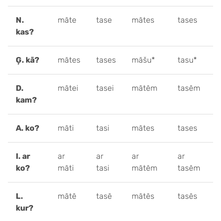
N.
māte
tase
mātes
tases
kas?
Ģ. kā?
mātes
tases
māšu*
tasu*
D.
mātei
tasei
mātēm
tasēm
kam?
A. ko?
māti
tasi
mātes
tases
I. ar
ar
ar
ar
ar
ko?
māti
tasi
mātēm
tasēm
L.
mātē
tasē
mātēs
tasēs
kur?