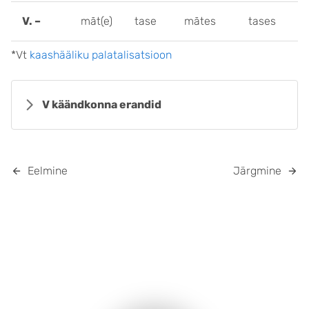
V. –
māt(e)
tase
mātes
tases
*Vt
kaashääliku palatalisatsioon
V käändkonna erandid
Eelmine
Järgmine