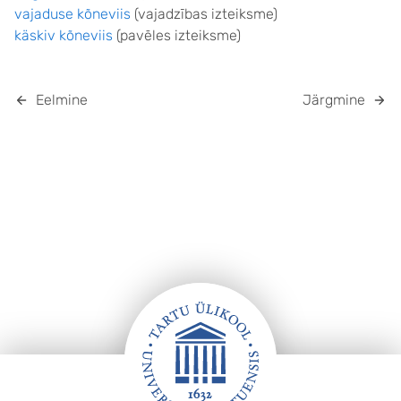
vajaduse kõneviis
(vajadzības izteiksme)
käskiv kõneviis
(pavēles izteiksme)
Eelmine
Järgmine