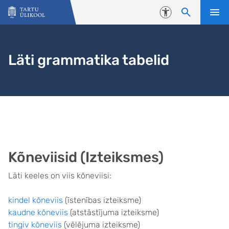
Liigu edasi põhisisu juurde
Juurdepääsetavus
Läti grammatika tabelid
Kõneviisid (Izteiksmes)
Läti keeles on viis kõneviisi:
kindel kõneviis
(īstenības izteiksme)
kaudne kõneviis
(atstāstījuma izteiksme)
tingiv kõneviis
(vēlējuma izteiksme)