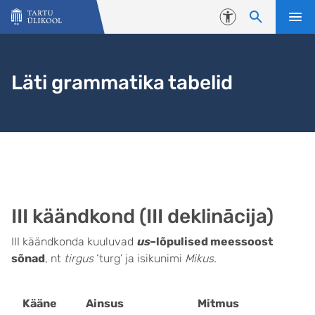
Liigu edasi põhisisu juurde
Juurdepääsetavus
Läti grammatika tabelid
III käändkond (III deklinācija)
III käändkonda kuuluvad
us
–
lõpulised meessoost
sõnad
, nt
tirgus
‘turg’ ja isikunimi
Mikus.
Kääne
Ainsus
Mitmus