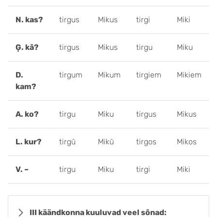
N. kas?
tirgus
Mikus
tirgi
Miki
Ģ. kā?
tirgus
Mikus
tirgu
Miku
D.
tirgum
Mikum
tirgiem
Mikiem
kam?
A. ko?
tirgu
Miku
tirgus
Mikus
L. kur?
tirgū
Mikū
tirgos
Mikos
V. –
tirgu
Miku
tirgi
Miki
III käändkonna kuuluvad veel sõnad: