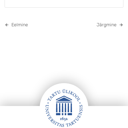
Eelmine
Järgmine
Jalus