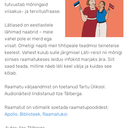
tutvustab mõningaid
viisakus- ja tervitusfraase.
Lätlased on eestlastele
lähimad naabrid – meie
vahel pole ei merd ega
viisat. Ometigi napib meil tihtipeale teadmisi teineteise
keelest. Vahest kulub sulle järgmisel Läti-reisil nii mõnigi
siinses raamatukeses leiduv infokild marjaks ära. Siit
saad teada, milline näeb läti keel välja ja kuidas see
kõlab.
Raamatu väljaandmist on toetanud Tartu Ülikool.
Audionäiteid lindistanud Ilze Tālberga.
Raamatut on võimalik soetada raamatupoodidest:
Apollo
,
Biblioteek
,
Raamatukoi
Autor: Ilze Tālberga