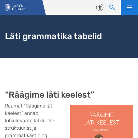
Liigu edasi põhisisu juurde
Juurdepääsetavus
Läti grammatika tabelid
“Räägime läti keelest”
Raamat “Räägime läti
keelest” annab
lühiülevaate läti keele
struktuurist ja
grammatikast ning