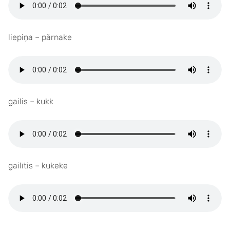
liepiņa – pärnake
gailis – kukk
gailītis – kukeke