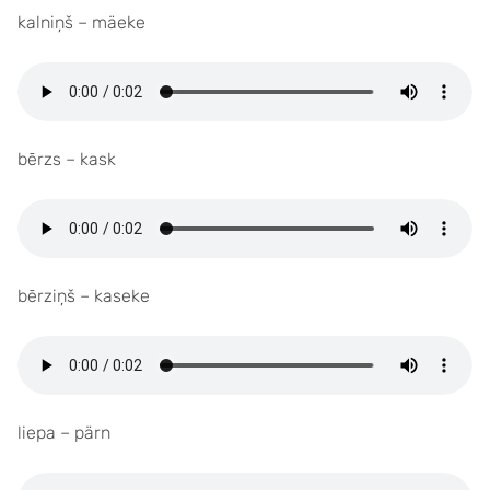
kalniņš – mäeke
bērzs – kask
bērziņš – kaseke
liepa – pärn