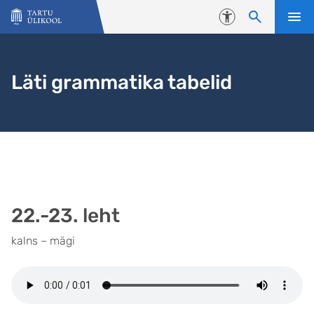
Liigu edasi põhisisu juurde
Juurdepääsetavus
Läti grammatika tabelid
22.-23. leht
kalns – mägi