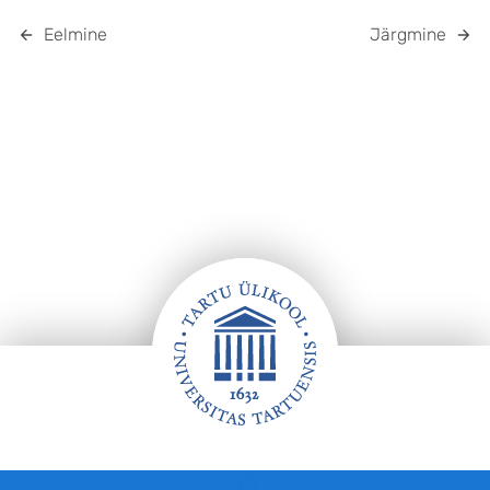
Eelmine
Järgmine
Jalus