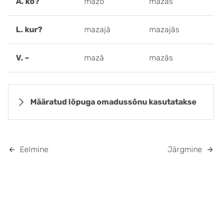
A. ko?
mazo
mazās
L. kur?
mazajā
mazajās
V. –
mazā
mazās
Määratud lõpuga omadussõnu kasutatakse
Eelmine
Järgmine