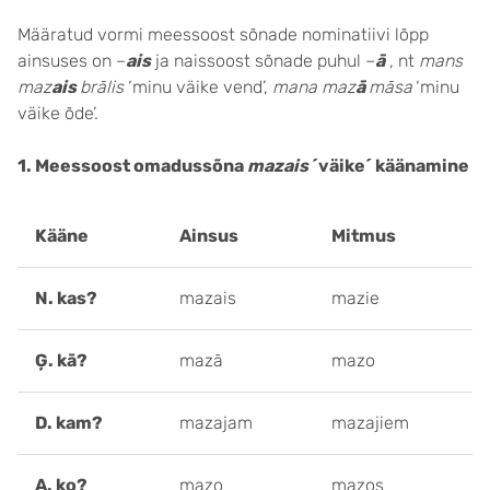
Määratud vormi meessoost sõnade nominatiivi lõpp
ainsuses on –
ais
ja naissoost sõnade puhul –
ā
, nt
mans
maz
ais
brālis
‘minu väike vend’,
mana maz
ā
māsa
‘minu
väike õde’.
1. Meessoost omadussõna
mazais
´väike´ käänamine
Kääne
Ainsus
Mitmus
N. kas?
mazais
mazie
Ģ. kā?
mazā
mazo
D. kam?
mazajam
mazajiem
A. ko?
mazo
mazos