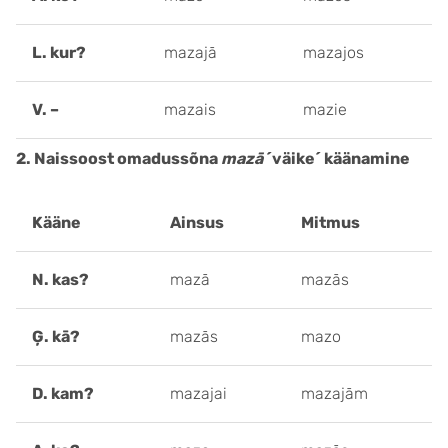
L. kur?
mazajā
mazajos
V. –
mazais
mazie
2. Naissoost omadussõna
mazā
´väike´ käänamine
Kääne
Ainsus
Mitmus
N. kas?
mazā
mazās
Ģ. kā?
mazās
mazo
D. kam?
mazajai
mazajām