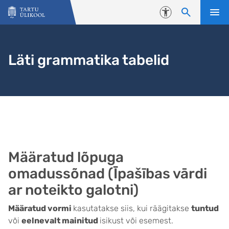
Liigu edasi põhisisu juurde
Juurdepääsetavus
Läti grammatika tabelid
Määratud lõpuga
omadussõnad (Īpašības vārdi
ar noteikto galotni)
Määratud vormi
kasutatakse siis, kui räägitakse
tuntud
või
eelnevalt mainitud
isikust või esemest.