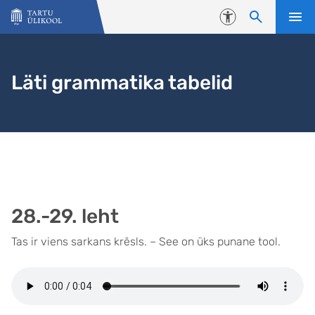
Liigu edasi põhisisu juurde
Juurdepääsetavus
Läti grammatika tabelid
28.-29. leht
Tas ir viens sarkans krēsls. – See on üks punane tool.