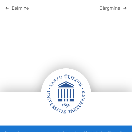
Eelmine
Järgmine
Jalus