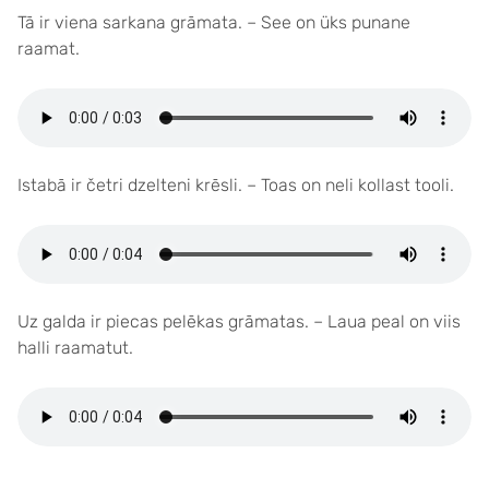
Tā ir viena sarkana grāmata. – See on üks punane
raamat.
Istabā ir četri dzelteni krēsli. – Toas on neli kollast tooli.
Uz galda ir piecas pelēkas grāmatas. – Laua peal on viis
halli raamatut.